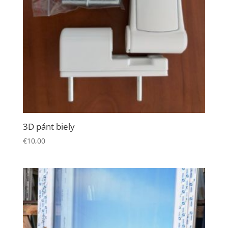
3D pánt biely
€
10,00
Nevyhnutné
Tieto súbory
cookie nie sú
voliteľné. Sú
potrebné pre
fungovanie
webovej