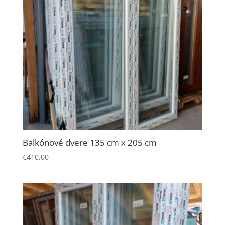
spokojnosť
Aby naša
stránka počas
vašej návštevy
fungovala čo
najlepšie. Ak
tieto súbory
cookie
odmietnete,
niektoré
funkcie z
webovej
Balkónové dvere 135 cm x 205 cm
stránky zmiznú.
€
410,00
Marketing
Zdieľaním
svojich záujmov
a správania