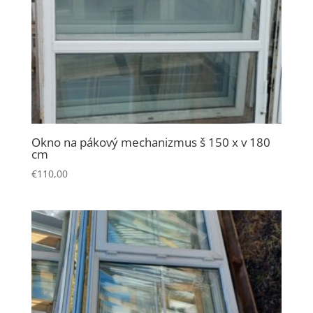
Okno na pákový mechanizmus š 150 x v 180
cm
€
110,00