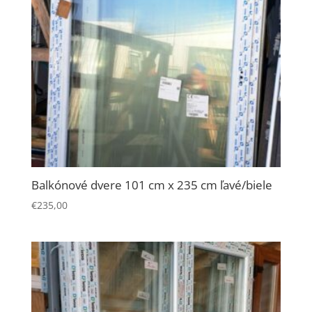
stránky.
Štatistiky
Aby sme
mohli
zlepšiť
funkčnosť
a
štruktúru
webovej
stránky na
Balkónové dvere 101 cm x 235 cm ľavé/biele
základe
€
235,00
spôsobu
používania
webovej
stránky.
Používateľská