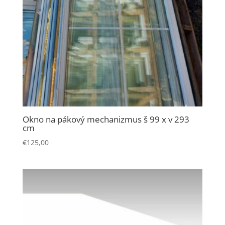
Okno na pákový mechanizmus š 99 x v 293
cm
€
125,00