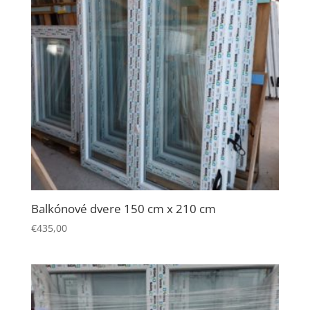
počas návštevy
našej stránky
zvyšujete šancu
na zobrazenie
kvalitnejšie
prispôsobeného
obsahu a
ponúk.
Balkónové dvere 150 cm x 210 cm
€
435,00