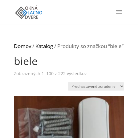
Domov
/
Katalóg
/ Produkty so značkou “biele”
biele
Zobrazených 1–100 z 222 výsledkov