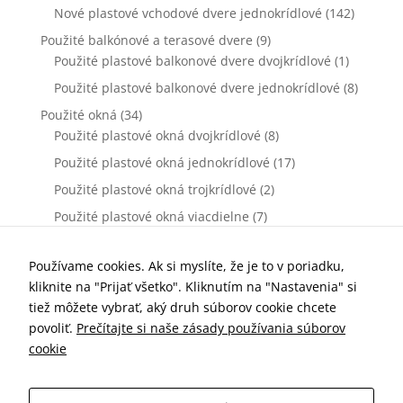
Nové plastové vchodové dvere jednokrídlové
(142)
Použité balkónové a terasové dvere
(9)
Použité plastové balkonové dvere dvojkrídlové
(1)
Použité plastové balkonové dvere jednokrídlové
(8)
Použité okná
(34)
Použité plastové okná dvojkrídlové
(8)
Použité plastové okná jednokrídlové
(17)
Použité plastové okná trojkrídlové
(2)
Použité plastové okná viacdielne
(7)
Použité vchodové dvere
(0)
Použité plastové vchodové dvere dvojkrídlové
(0)
Používame cookies. Ak si myslíte, že je to v poriadku,
kliknite na "Prijať všetko". Kliknutím na "Nastavenia" si
Použité plastové vchodové dvere jednokrídlové
(0)
tiež môžete vybrať, aký druh súborov cookie chcete
Príslušenstvo k oknám a dverám
(77)
povoliť.
Prečítajte si naše zásady používania súborov
Kľučky dverové
(10)
cookie
Parapety vnútorné
(7)
Parapety vonkajšie
(19)