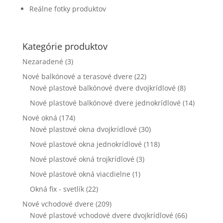
webovej
Reálne fotky produktov
stránky zmiznú.
Kategórie produktov
Marketing
Zdieľaním
Nezaradené
(3)
svojich záujmov
Nové balkónové a terasové dvere
(22)
a správania
počas návštevy
Nové plastové balkónové dvere dvojkrídlové
(8)
našej stránky
Nové plastové balkónové dvere jednokrídlové
(14)
zvyšujete šancu
na zobrazenie
Nové okná
(174)
kvalitnejšie
Nové plastové okna dvojkrídlové
(30)
prispôsobeného
Nové plastové okna jednokrídlové
obsahu a
(118)
ponúk.
Nové plastové okná trojkrídlové
(3)
Nové plastové okná viacdielne
(1)
Okná fix - svetlík
(22)
Nové vchodové dvere
(209)
Nové plastové vchodové dvere dvojkrídlové
(66)