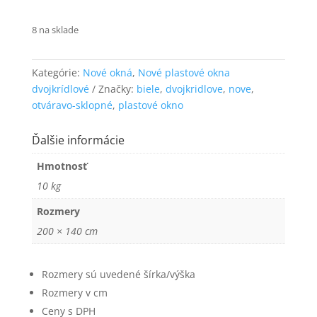
funkčnosť
a štruktúru
8 na sklade
webovej
stránky na
základe
Kategórie:
Nové okná
,
Nové plastové okna
spôsobu
dvojkrídlové
Značky:
biele
,
dvojkridlove
,
nove
,
používania
webovej
otváravo-sklopné
,
plastové okno
stránky.
Ďalšie informácie
Používateľská
Hmotnosť
spokojnosť
10 kg
Aby naša
stránka počas
Rozmery
vašej návštevy
200 × 140 cm
fungovala čo
najlepšie. Ak
tieto súbory
cookie
Rozmery sú uvedené šírka/výška
odmietnete,
Rozmery v cm
niektoré
Ceny s DPH
funkcie z