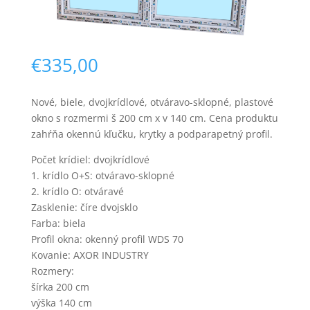
€
335,00
Nové, biele, dvojkrídlové, otváravo-sklopné, plastové
okno s rozmermi š 200 cm x v 140 cm. Cena produktu
Nevyhnutné
zahŕňa okennú kľučku, krytky a podparapetný profil.
Tieto súbory
cookie nie sú
Počet krídiel: dvojkrídlové
voliteľné. Sú
1. krídlo O+S: otváravo-sklopné
potrebné pre
2. krídlo O: otváravé
fungovanie
webovej
Zasklenie: číre dvojsklo
stránky.
Farba: biela
Profil okna: okenný profil WDS 70
Kovanie: AXOR INDUSTRY
Štatistiky
Rozmery:
Aby sme
šírka 200 cm
mohli
výška 140 cm
zlepšiť