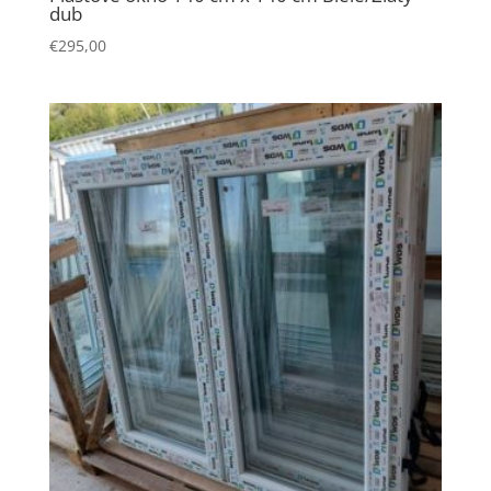
dub
€
295,00