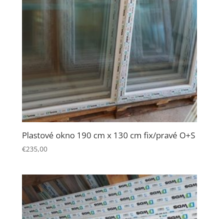
Plastové okno 190 cm x 130 cm fix/pravé O+S
€
235,00