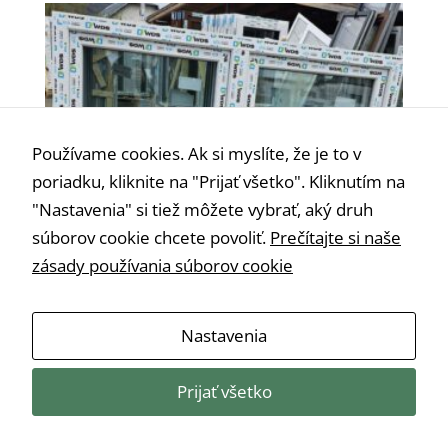
Používame cookies. Ak si myslíte, že je to v
poriadku, kliknite na "Prijať všetko". Kliknutím na
"Nastavenia" si tiež môžete vybrať, aký druh
súborov cookie chcete povoliť.
Prečítajte si naše
zásady používania súborov cookie
Nastavenia
Plastové okno š150 cm x v150 cm O+OS
Prijať všetko
€
280,00