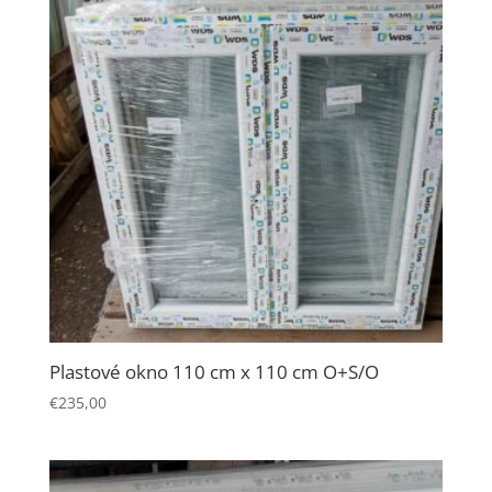
počas návštevy
našej stránky
zvyšujete šancu
na zobrazenie
kvalitnejšie
prispôsobeného
obsahu a
ponúk.
Plastové okno 110 cm x 110 cm O+S/O
€
235,00