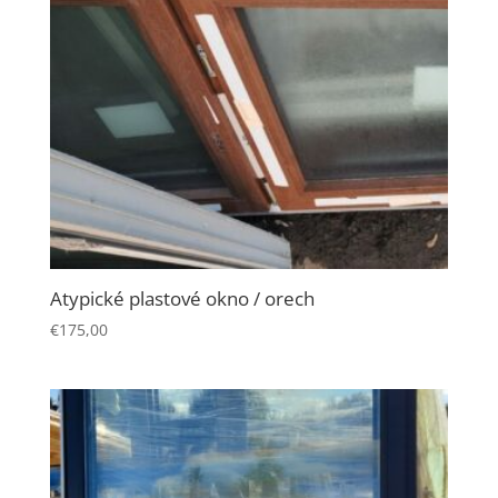
Atypické plastové okno / orech
Nevyhnutné
€
175,00
Tieto súbory
cookie nie sú
voliteľné. Sú
potrebné pre
fungovanie
webovej