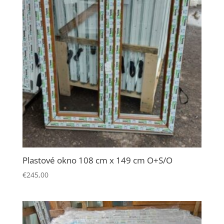
spokojnosť
Aby naša
stránka počas
vašej návštevy
fungovala čo
najlepšie. Ak
tieto súbory
cookie
odmietnete,
niektoré
funkcie z
webovej
stránky zmiznú.
Plastové okno 108 cm x 149 cm O+S/O
€
245,00
Marketing
Zdieľaním
svojich záujmov
a správania