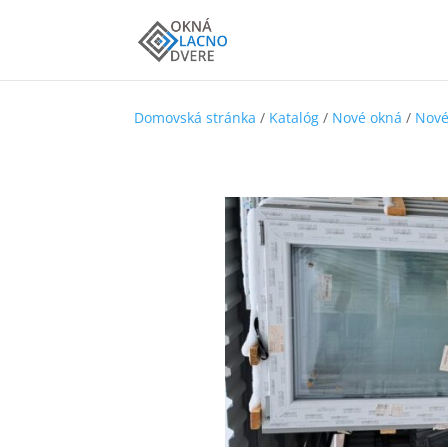
Domovská stránka
/
Katalóg
/
Nové okná
/
Nové