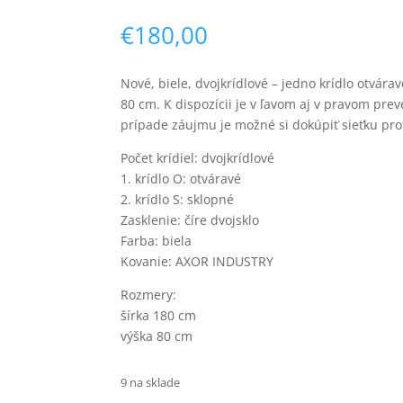
€
180,00
Nové, biele, dvojkrídlové – jedno krídlo otvár
80 cm. K dispozícii je v ľavom aj v pravom pre
prípade záujmu je možné si dokúpiť sieťku pr
Počet krídiel: dvojkrídlové
1. krídlo O: otváravé
2. krídlo S: sklopné
Zasklenie: číre dvojsklo
Farba: biela
Kovanie: AXOR INDUSTRY
Rozmery:
šírka 180 cm
výška 80 cm
9 na sklade