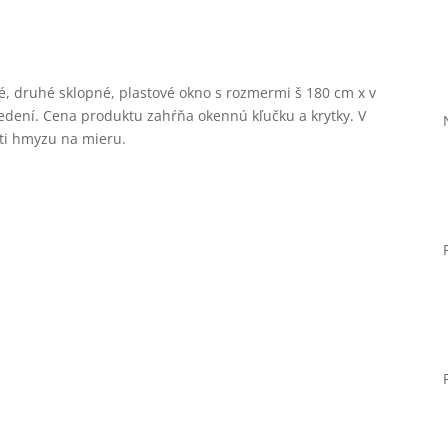
avé, druhé sklopné, plastové okno s rozmermi š 180 cm x v
vedení. Cena produktu zahŕňa okennú kľučku a krytky. V
oti hmyzu na mieru.
Nevyhnutné
Tieto súbory
cookie nie sú
voliteľné. Sú
potrebné pre
fungovanie
webovej
stránky.
Štatistiky
Aby sme
mohli
zlepšiť