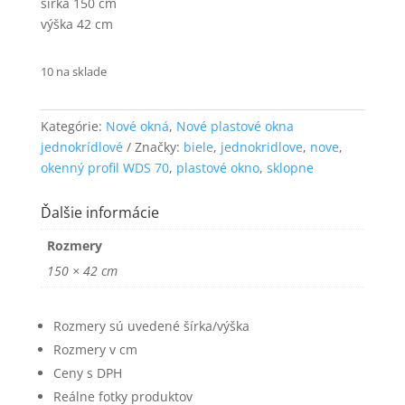
šírka 150 cm
funkčnosť
výška 42 cm
a štruktúru
webovej
stránky na
10 na sklade
základe
spôsobu
používania
Kategórie:
Nové okná
,
Nové plastové okna
webovej
jednokrídlové
Značky:
biele
,
jednokridlove
,
nove
,
stránky.
okenný profil WDS 70
,
plastové okno
,
sklopne
Používateľská
Ďalšie informácie
spokojnosť
Aby naša
Rozmery
stránka počas
150 × 42 cm
vašej návštevy
fungovala čo
najlepšie. Ak
Rozmery sú uvedené šírka/výška
tieto súbory
cookie
Rozmery v cm
odmietnete,
Ceny s DPH
niektoré
Reálne fotky produktov
funkcie z