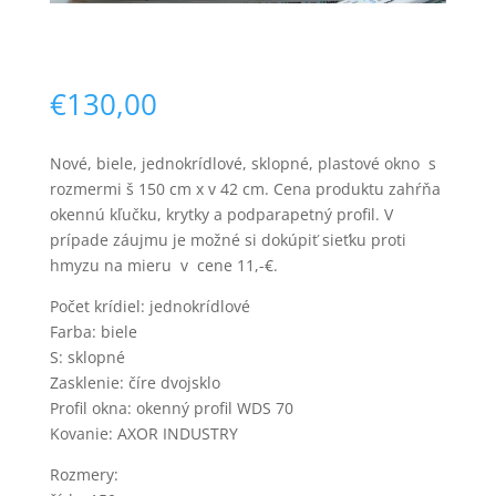
€
130,00
Nové, biele, jednokrídlové, sklopné, plastové okno s
rozmermi š 150 cm x v 42 cm. Cena produktu zahŕňa
Nevyhnutné
okennú kľučku, krytky a podparapetný profil. V
Tieto súbory
prípade záujmu je možné si dokúpiť sieťku proti
cookie nie sú
hmyzu na mieru v cene 11,-€.
voliteľné. Sú
potrebné pre
Počet krídiel: jednokrídlové
fungovanie
webovej
Farba: biele
stránky.
S: sklopné
Zasklenie: číre dvojsklo
Profil okna: okenný profil WDS 70
Štatistiky
Kovanie: AXOR INDUSTRY
Aby sme
mohli
Rozmery:
zlepšiť