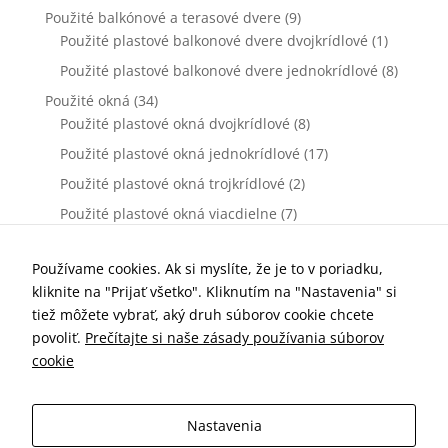
Použité balkónové a terasové dvere
(9)
Použité plastové balkonové dvere dvojkrídlové
(1)
Použité plastové balkonové dvere jednokrídlové
(8)
Použité okná
(34)
Použité plastové okná dvojkrídlové
(8)
Použité plastové okná jednokrídlové
(17)
Použité plastové okná trojkrídlové
(2)
Použité plastové okná viacdielne
(7)
Použité vchodové dvere
(0)
Použité plastové vchodové dvere dvojkrídlové
(0)
Používame cookies. Ak si myslíte, že je to v poriadku,
kliknite na "Prijať všetko". Kliknutím na "Nastavenia" si
Použité plastové vchodové dvere jednokrídlové
(0)
tiež môžete vybrať, aký druh súborov cookie chcete
Príslušenstvo k oknám a dverám
(77)
povoliť.
Prečítajte si naše zásady používania súborov
Kľučky dverové
(10)
cookie
Parapety vnútorné
(7)
Parapety vonkajšie
(19)
Nastavenia
Sieťky proti hmyzu
(25)