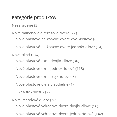
webovej
stránky zmiznú.
Kategórie produktov
Nezaradené
(3)
Marketing
Zdieľaním
Nové balkónové a terasové dvere
(22)
svojich záujmov
Nové plastové balkónové dvere dvojkrídlové
(8)
a správania
počas návštevy
Nové plastové balkónové dvere jednokrídlové
(14)
našej stránky
Nové okná
(174)
zvyšujete šancu
Nové plastové okna dvojkrídlové
na zobrazenie
(30)
kvalitnejšie
Nové plastové okna jednokrídlové
(118)
prispôsobeného
obsahu a
Nové plastové okná trojkrídlové
(3)
ponúk.
Nové plastové okná viacdielne
(1)
Okná fix - svetlík
(22)
Nové vchodové dvere
(209)
Nové plastové vchodové dvere dvojkrídlové
(66)
Nové plastové vchodové dvere jednokrídlové
(142)