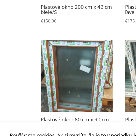
Plastové okno 200 cm x 42 cm
Plas
biele/S
ľavé
€
150,00
€
175
Plastové okno 60 cm x 90 cm
Plas
ľavé O+S
prav
€
120,00
€
165
Používame cookies. Ak si myslíte, že je to v poriadku, 