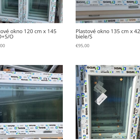
tové okno 120 cm x 145
Plastové okno 135 cm x 4
O+S/O
biele/S
,00
€
95,00
Nevyhnutné
Tieto súbory
cookie nie sú
voliteľné. Sú
potrebné pre
fungovanie
webovej