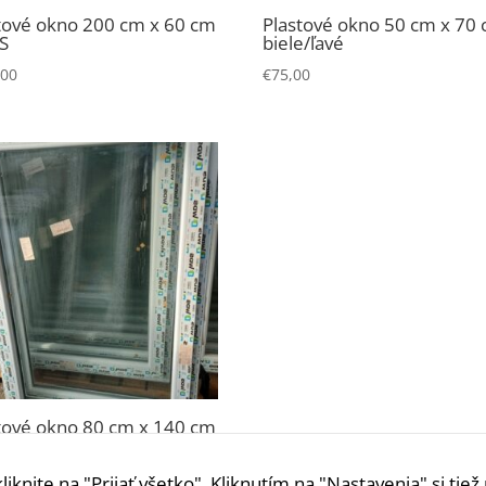
stránky.
tové okno 200 cm x 60 cm
Plastové okno 50 cm x 70
 S
biele/ľavé
,00
€
75,00
Štatistiky
Aby sme
mohli
zlepšiť
funkčnosť
a
štruktúru
webovej
stránky na
základe
spôsobu
používania
webovej
stránky.
tové okno 80 cm x 140 cm
é O+S
,00
Používateľská
kliknite na "Prijať všetko". Kliknutím na "Nastavenia" si tie