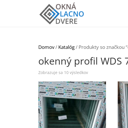
Domov
/
Katalóg
/ Produkty so značkou 
okenný profil WDS 
Zobrazuje sa 10 výsledkov