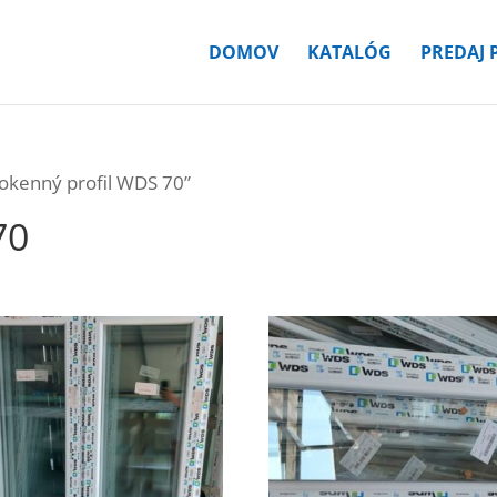
DOMOV
KATALÓG
PREDAJ 
“okenný profil WDS 70”
70