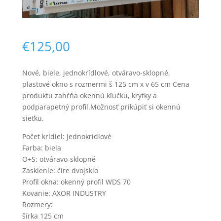
€
125,00
Nové, biele, jednokrídlové, otváravo-sklopné,
plastové okno s rozmermi š 125 cm x v 65 cm Cena
Nevyhnutné
produktu zahŕňa okennú kľučku, krytky a
Tieto súbory
podparapetný profil.Možnosť prikúpiť si okennú
cookie nie sú
sieťku.
voliteľné. Sú
potrebné pre
Počet krídiel: jednokrídlové
fungovanie
webovej
Farba: biela
stránky.
O+S: otváravo-sklopné
Zasklenie: číre dvojsklo
Profil okna: okenný profil WDS 70
Štatistiky
Kovanie: AXOR INDUSTRY
Aby sme
Rozmery:
mohli
šírka 125 cm
zlepšiť