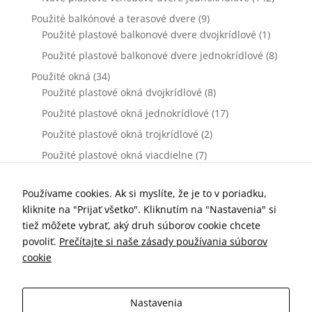
Použité balkónové a terasové dvere
(9)
Použité plastové balkonové dvere dvojkrídlové
(1)
Použité plastové balkonové dvere jednokrídlové
(8)
Použité okná
(34)
Použité plastové okná dvojkrídlové
(8)
Použité plastové okná jednokrídlové
(17)
Použité plastové okná trojkrídlové
(2)
Použité plastové okná viacdielne
(7)
Použité vchodové dvere
(0)
Použité plastové vchodové dvere dvojkrídlové
(0)
Používame cookies. Ak si myslíte, že je to v poriadku,
kliknite na "Prijať všetko". Kliknutím na "Nastavenia" si
Použité plastové vchodové dvere jednokrídlové
(0)
tiež môžete vybrať, aký druh súborov cookie chcete
Príslušenstvo k oknám a dverám
(77)
povoliť.
Prečítajte si naše zásady používania súborov
Kľučky dverové
(10)
cookie
Parapety vnútorné
(7)
Parapety vonkajšie
(19)
Nastavenia