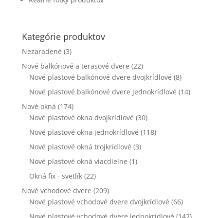
webovej
stránky zmiznú.
Kategórie produktov
Marketing
Nezaradené
(3)
Zdieľaním
Nové balkónové a terasové dvere
(22)
svojich záujmov
a správania
Nové plastové balkónové dvere dvojkrídlové
(8)
počas návštevy
Nové plastové balkónové dvere jednokrídlové
(14)
našej stránky
zvyšujete šancu
Nové okná
(174)
na zobrazenie
Nové plastové okna dvojkrídlové
(30)
kvalitnejšie
prispôsobeného
Nové plastové okna jednokrídlové
(118)
obsahu a
Nové plastové okná trojkrídlové
(3)
ponúk.
Nové plastové okná viacdielne
(1)
Okná fix - svetlík
(22)
Nové vchodové dvere
(209)
Nové plastové vchodové dvere dvojkrídlové
(66)
Nové plastové vchodové dvere jednokrídlové
(142)