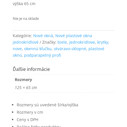
výška 65 cm
funkčnosť
a štruktúru
webovej
Nie je na sklade
stránky na
základe
spôsobu
Kategórie:
Nové okná
,
Nové plastové okna
používania
webovej
jednokrídlové
Značky:
biele
,
jednokridlove
,
krytky
,
stránky.
nove
,
okennú kľučku
,
otváravo-sklopné
,
plastové
okno
,
podparapetný profi
Používateľská
Ďalšie informácie
spokojnosť
Aby naša
Rozmery
stránka počas
125 × 65 cm
vašej návštevy
fungovala čo
najlepšie. Ak
tieto súbory
Rozmery sú uvedené šírka/výška
cookie
Rozmery v cm
odmietnete,
Ceny s DPH
niektoré
funkcie z
Reálne fotky produktov