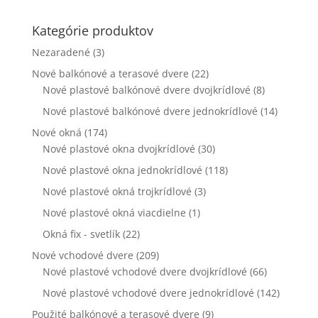
webovej
stránky zmiznú.
Kategórie produktov
Nezaradené
(3)
Marketing
Nové balkónové a terasové dvere
(22)
Zdieľaním
Nové plastové balkónové dvere dvojkrídlové
(8)
svojich záujmov
Nové plastové balkónové dvere jednokrídlové
a správania
(14)
počas návštevy
Nové okná
(174)
našej stránky
Nové plastové okna dvojkrídlové
(30)
zvyšujete šancu
na zobrazenie
Nové plastové okna jednokrídlové
(118)
kvalitnejšie
Nové plastové okná trojkrídlové
(3)
prispôsobeného
obsahu a
Nové plastové okná viacdielne
(1)
ponúk.
Okná fix - svetlík
(22)
Nové vchodové dvere
(209)
Nové plastové vchodové dvere dvojkrídlové
(66)
Nové plastové vchodové dvere jednokrídlové
(142)
Použité balkónové a terasové dvere
(9)