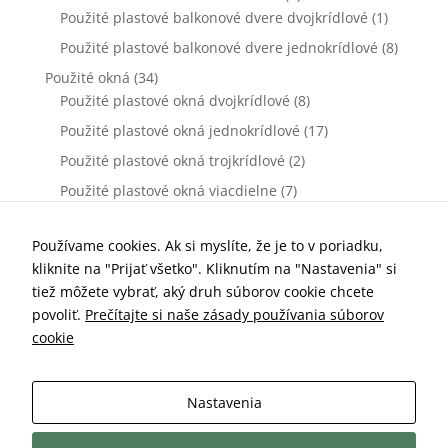
Použité plastové balkonové dvere dvojkrídlové
(1)
Použité plastové balkonové dvere jednokrídlové
(8)
Použité okná
(34)
Použité plastové okná dvojkrídlové
(8)
Použité plastové okná jednokrídlové
(17)
Použité plastové okná trojkrídlové
(2)
Použité plastové okná viacdielne
(7)
Použité vchodové dvere
(0)
Použité plastové vchodové dvere dvojkrídlové
(0)
Používame cookies. Ak si myslíte, že je to v poriadku,
kliknite na "Prijať všetko". Kliknutím na "Nastavenia" si
Použité plastové vchodové dvere jednokrídlové
(0)
tiež môžete vybrať, aký druh súborov cookie chcete
Príslušenstvo k oknám a dverám
(77)
povoliť.
Prečítajte si naše zásady používania súborov
Kľučky dverové
(10)
cookie
Parapety vnútorné
(7)
Parapety vonkajšie
(19)
Nastavenia
Sieťky proti hmyzu
(25)