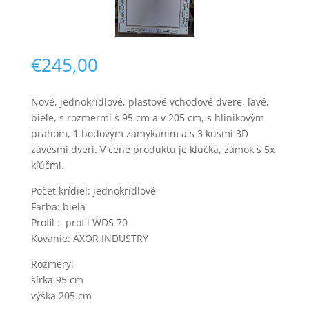
€
245,00
Nové, jednokrídlové, plastové vchodové dvere, ľavé,
biele, s rozmermi š 95 cm a v 205 cm, s hliníkovým
Nevyhnutné
prahom, 1 bodovým zamykaním a s 3 kusmi 3D
Tieto súbory
závesmi dverí. V cene produktu je kľučka, zámok s 5x
cookie nie sú
kľúčmi.
voliteľné. Sú
potrebné pre
Počet krídiel: jednokrídlové
fungovanie
webovej
Farba: biela
stránky.
Profil : profil WDS 70
Kovanie: AXOR INDUSTRY
Rozmery:
Štatistiky
Aby sme
šírka 95 cm
mohli
výška 205 cm
zlepšiť