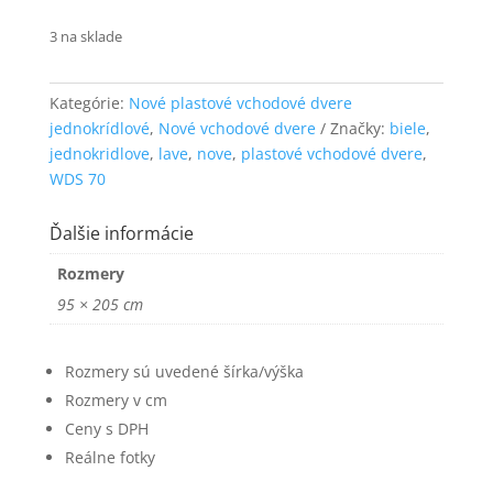
funkčnosť
a štruktúru
3 na sklade
webovej
stránky na
základe
Kategórie:
Nové plastové vchodové dvere
spôsobu
jednokrídlové
,
Nové vchodové dvere
Značky:
biele
,
používania
jednokridlove
,
lave
,
nove
,
plastové vchodové dvere
,
webovej
WDS 70
stránky.
Ďalšie informácie
Používateľská
Rozmery
spokojnosť
Aby naša
95 × 205 cm
stránka počas
vašej návštevy
fungovala čo
Rozmery sú uvedené šírka/výška
najlepšie. Ak
Rozmery v cm
tieto súbory
cookie
Ceny s DPH
odmietnete,
Reálne fotky
niektoré
funkcie z