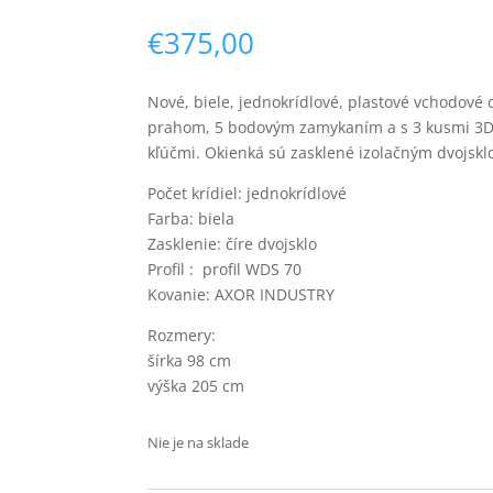
€
375,00
Nové, biele, jednokrídlové, plastové vchodové 
prahom, 5 bodovým zamykaním a s 3 kusmi 3D z
kľúčmi. Okienká sú zasklené izolačným dvojskl
Počet krídiel: jednokrídlové
Farba: biela
Zasklenie: číre dvojsklo
Profil : profil WDS 70
Kovanie: AXOR INDUSTRY
Rozmery:
šírka 98 cm
výška 205 cm
Nie je na sklade