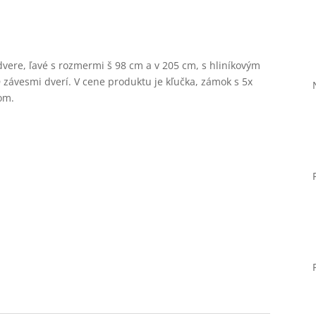
dvere, ľavé s rozmermi š 98 cm a v 205 cm, s hliníkovým
ávesmi dverí. V cene produktu je kľučka, zámok s 5x
om.
Nevyhnutné
Tieto súbory
cookie nie sú
voliteľné. Sú
potrebné pre
fungovanie
webovej
stránky.
Štatistiky
Aby sme
mohli
zlepšiť