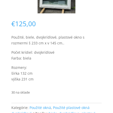
€
125,00
Použité, biele, dvojkrídlové, plastové okno s
rozmermi š 233 cm x v 145 cm..
Nevyhnutné
Tieto súbory
Počet krídiel: dvojkrídlové
cookie nie sú
Farba: biela
voliteľné. Sú
potrebné pre
Rozmery:
fungovanie
šírka 132 cm
webovej
výška 231 cm
stránky.
30 na sklade
Štatistiky
Aby sme
mohli
Kategórie:
Použité okná
,
Použité plastové okná
zlepšiť