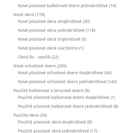
webovej
Nové plastové balkónové dvere jednokrídlové
(14)
stránky zmiznú.
Nové okná
(174)
Nové plastové okna dvojkrídlové
(30)
Marketing
Nové plastové okna jednokrídlové
(118)
Zdieľaním
Nové plastové okná trojkrídlové
(3)
svojich záujmov
a správania
Nové plastové okná viacdielne
(1)
počas návštevy
Okná fix - svetlík
(22)
našej stránky
zvyšujete šancu
Nové vchodové dvere
(209)
na zobrazenie
Nové plastové vchodové dvere dvojkrídlové
(66)
kvalitnejšie
prispôsobeného
Nové plastové vchodové dvere jednokrídlové
(142)
obsahu a
Použité balkónové a terasové dvere
(9)
ponúk.
Použité plastové balkonové dvere dvojkrídlové
(1)
Použité plastové balkonové dvere jednokrídlové
(8)
Použité okná
(34)
Použité plastové okná dvojkrídlové
(8)
Použité plastové okná jednokrídlové
(17)