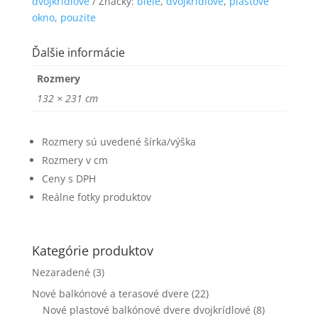
dvojkrídlové
Značky:
biele
,
dvojkridlove
,
plastové
funkčnosť
okno
,
pouzite
a štruktúru
webovej
stránky na
Ďalšie informácie
základe
spôsobu
Rozmery
používania
132 × 231 cm
webovej
stránky.
Rozmery sú uvedené šírka/výška
Rozmery v cm
Používateľská
spokojnosť
Ceny s DPH
Aby naša
Reálne fotky produktov
stránka počas
vašej návštevy
fungovala čo
najlepšie. Ak
Kategórie produktov
tieto súbory
Nezaradené
(3)
cookie
odmietnete,
Nové balkónové a terasové dvere
(22)
niektoré
Nové plastové balkónové dvere dvojkrídlové
(8)
funkcie z