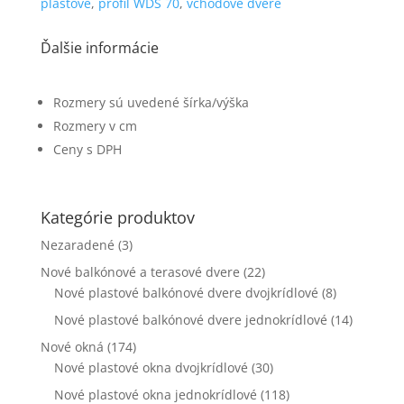
plastove
,
profil WDS 70
,
vchodove dvere
funkčnosť
a štruktúru
webovej
Ďalšie informácie
stránky na
základe
spôsobu
Rozmery sú uvedené šírka/výška
používania
Rozmery v cm
webovej
stránky.
Ceny s DPH
Používateľská
Kategórie produktov
spokojnosť
Aby naša
Nezaradené
(3)
stránka počas
Nové balkónové a terasové dvere
(22)
vašej návštevy
Nové plastové balkónové dvere dvojkrídlové
(8)
fungovala čo
najlepšie. Ak
Nové plastové balkónové dvere jednokrídlové
(14)
tieto súbory
Nové okná
(174)
cookie
odmietnete,
Nové plastové okna dvojkrídlové
(30)
niektoré
Nové plastové okna jednokrídlové
(118)
funkcie z