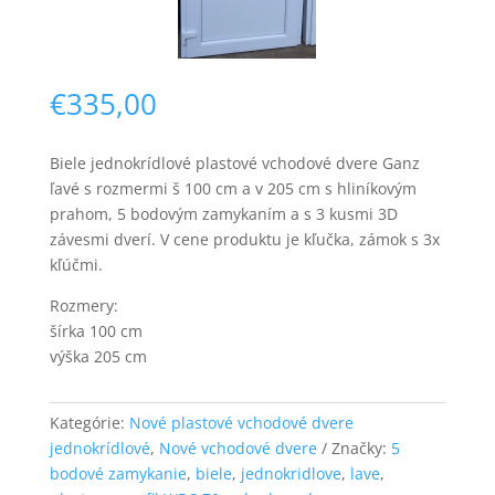
€
335,00
Biele jednokrídlové plastové vchodové dvere Ganz
ľavé s rozmermi š 100 cm a v 205 cm s hliníkovým
Nevyhnutné
prahom, 5 bodovým zamykaním a s 3 kusmi 3D
Tieto súbory
závesmi dverí. V cene produktu je kľučka, zámok s 3x
cookie nie sú
kľúčmi.
voliteľné. Sú
potrebné pre
Rozmery:
fungovanie
webovej
šírka 100 cm
stránky.
výška 205 cm
Kategórie:
Nové plastové vchodové dvere
Štatistiky
Aby sme
jednokrídlové
,
Nové vchodové dvere
Značky:
5
mohli
bodové zamykanie
,
biele
,
jednokridlove
,
lave
,
zlepšiť