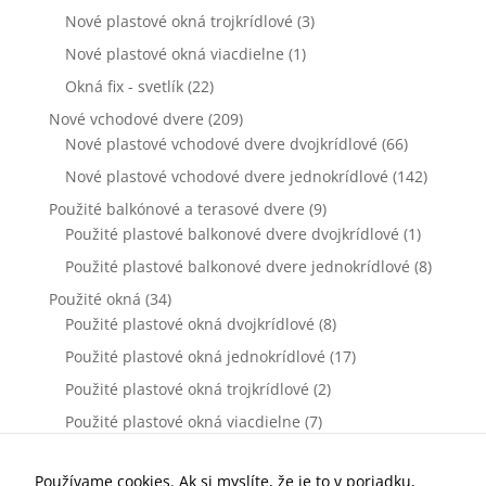
webovej
Nové plastové okná trojkrídlové
(3)
stránky zmiznú.
Nové plastové okná viacdielne
(1)
Okná fix - svetlík
(22)
Marketing
Nové vchodové dvere
(209)
Zdieľaním
Nové plastové vchodové dvere dvojkrídlové
(66)
svojich záujmov
a správania
Nové plastové vchodové dvere jednokrídlové
(142)
počas návštevy
Použité balkónové a terasové dvere
(9)
našej stránky
zvyšujete šancu
Použité plastové balkonové dvere dvojkrídlové
(1)
na zobrazenie
Použité plastové balkonové dvere jednokrídlové
(8)
kvalitnejšie
prispôsobeného
Použité okná
(34)
obsahu a
Použité plastové okná dvojkrídlové
(8)
ponúk.
Použité plastové okná jednokrídlové
(17)
Použité plastové okná trojkrídlové
(2)
Použité plastové okná viacdielne
(7)
Použité vchodové dvere
(0)
Použité plastové vchodové dvere dvojkrídlové
(0)
Používame cookies. Ak si myslíte, že je to v poriadku,