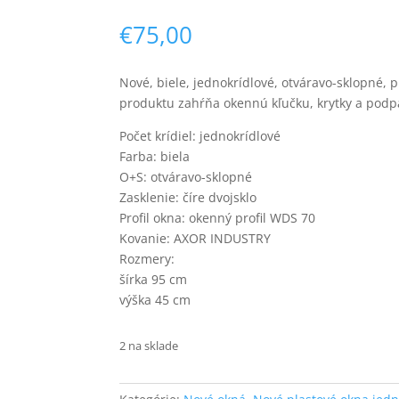
€
75,00
Nové, biele, jednokrídlové, otváravo-sklopné,
produktu zahŕňa okennú kľučku, krytky a podpa
Počet krídiel: jednokrídlové
Farba: biela
O+S: otváravo-sklopné
Zasklenie: číre dvojsklo
Profil okna: okenný profil WDS 70
Kovanie: AXOR INDUSTRY
Rozmery:
šírka 95 cm
výška 45 cm
2 na sklade