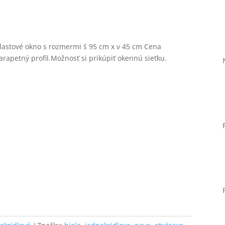
 plastové okno s rozmermi š 95 cm x v 45 cm Cena
rapetný profil.Možnosť si prikúpiť okennú sieťku.
Nevyhnutné
Tieto súbory
cookie nie sú
voliteľné. Sú
potrebné pre
fungovanie
webovej
stránky.
Štatistiky
Aby sme
mohli
zlepšiť