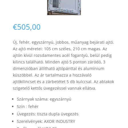
€
505,00
Új,
fehér
, egyszárnyú, jobbos, műanyag bejárati ajtó
.
Necessary
Az ajtó méretei: 105 cm széles, 210 cm magas.
Az
These
ajtón kívül rozsdamentes acél fogantyú, belül pedig
cookies are
kilincs található.
Minden ajtó 5 ponton záródó, 3
not
optional.
dimenzióban állítható ajtópánttal és alumínium
They are
küszöbbel. Az ár tartalmazza a hozzávaló
needed for
ajtókilincset és a zárbetétet 5 db kulccsal.
Az ablakok
the website
szigetelő kettős üvegezéssel vannak ellátva.
to function.
Szárnyak száma: egy
szárnyú
Szín : fehér
Statistics
Üvegezés: tiszta dupla üvegezés
In order for
us to
Szerelvények: AXOR INDUSTRY
improve the