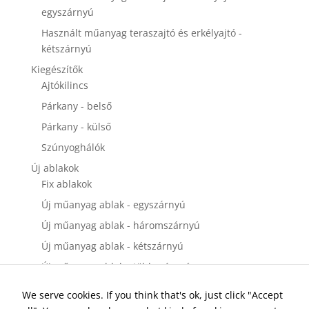
egyszárnyú
Használt műanyag teraszajtó és erkélyajtó -
kétszárnyú
Kiegészítők
Ajtókilincs
Párkany - belső
Párkany - külső
Szúnyoghálók
Új ablakok
Fix ablakok
Új műanyag ablak - egyszárnyú
Új műanyag ablak - háromszárnyú
Új műanyag ablak - kétszárnyú
Új műanyag ablak - többszárnyú
Új bejárati ajtók
We serve cookies. If you think that's ok, just click "Accept
Új műanyag bejárati ajtó - egyszárnyú