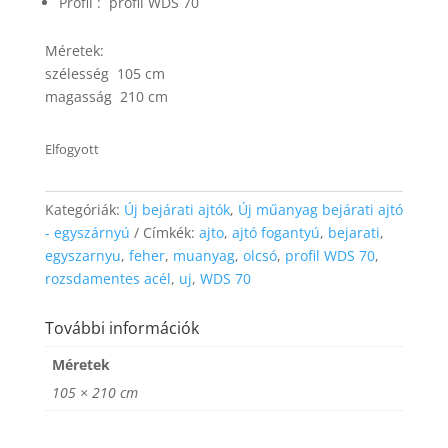
Profil : profil WDS 70
website's
functionality
and
Méretek:
structure,
szélesség 105 cm
based on
magasság 210 cm
how the
website is
used.
Elfogyott
Experience
Kategóriák:
Új bejárati ajtók
,
Új műanyag bejárati ajtó
In order for
- egyszárnyú
Címkék:
ajto
,
ajtó fogantyú
,
bejarati
,
our website
egyszarnyu
,
feher
,
muanyag
,
olcsó
,
profil WDS 70
,
to perform
rozsdamentes acél
,
uj
,
WDS 70
as well as
possible
during your
További információk
visit. If you
refuse these
Méretek
cookies,
105 × 210 cm
some
functionality
will