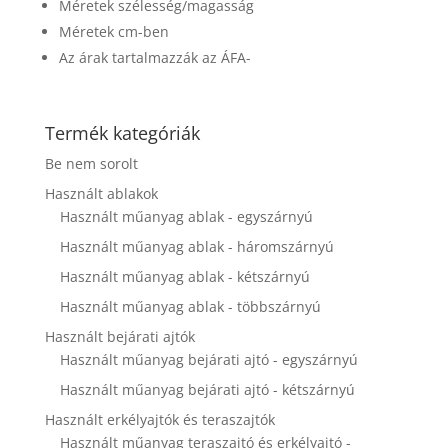
Méretek szélesség/magasság
disappear
from the
Méretek cm-ben
website.
Az árak tartalmazzák az ÁFA-
Marketing
Termék kategóriák
By sharing
your
Be nem sorolt
interests and
behavior as
Használt ablakok
you visit our
Használt műanyag ablak - egyszárnyú
site, you
Használt műanyag ablak - háromszárnyú
increase the
chance of
Használt műanyag ablak - kétszárnyú
seeing
personalized
Használt műanyag ablak - többszárnyú
content and
Használt bejárati ajtók
offers.
Használt műanyag bejárati ajtó - egyszárnyú
Használt műanyag bejárati ajtó - kétszárnyú
Használt erkélyajtók és teraszajtók
Használt műanyag teraszajtó és erkélyajtó -