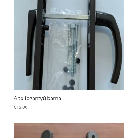
Ajtó fogantyú barna
€
15,00