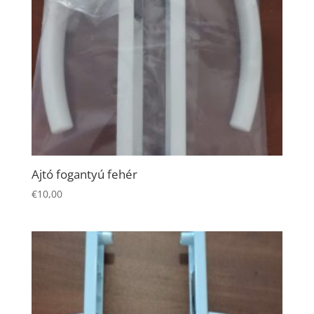
Ajtó fogantyú fehér
Necessary
€
10,00
These
cookies are
not
optional.
They are
needed for
the website
to function.