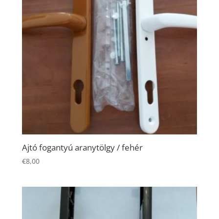
and
behavior as
you visit our
site, you
increase the
chance of
seeing
personalized
content and
offers.
Ajtó fogantyú aranytölgy / fehér
€
8,00