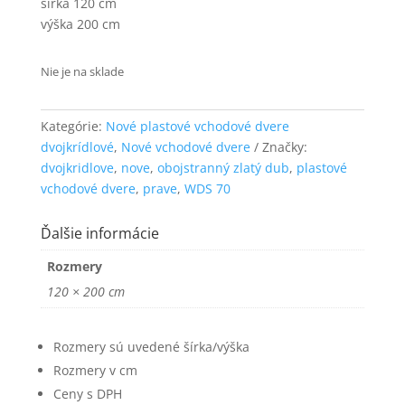
šírka 120 cm
funkčnosť
výška 200 cm
a štruktúru
webovej
stránky na
Nie je na sklade
základe
spôsobu
používania
Kategórie:
Nové plastové vchodové dvere
webovej
dvojkrídlové
,
Nové vchodové dvere
Značky:
stránky.
dvojkridlove
,
nove
,
obojstranný zlatý dub
,
plastové
vchodové dvere
,
prave
,
WDS 70
Používateľská
spokojnosť
Ďalšie informácie
Aby naša
stránka počas
Rozmery
vašej návštevy
120 × 200 cm
fungovala čo
najlepšie. Ak
tieto súbory
Rozmery sú uvedené šírka/výška
cookie
odmietnete,
Rozmery v cm
niektoré
Ceny s DPH
funkcie z