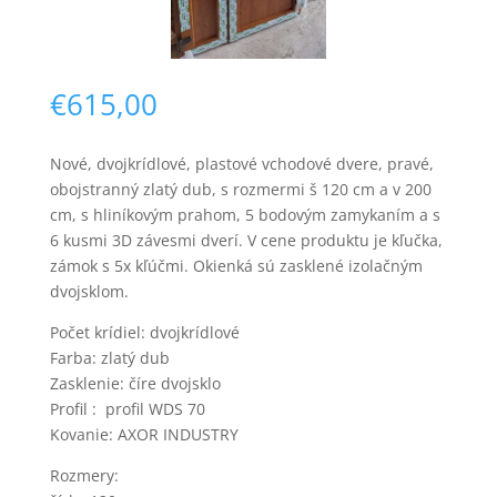
€
615,00
Nové, dvojkrídlové, plastové vchodové dvere, pravé,
obojstranný zlatý dub, s rozmermi š 120 cm a v 200
Nevyhnutné
cm, s hliníkovým prahom, 5 bodovým zamykaním a s
Tieto súbory
6 kusmi 3D závesmi dverí. V cene produktu je kľučka,
cookie nie sú
zámok s 5x kľúčmi. Okienká sú zasklené izolačným
voliteľné. Sú
potrebné pre
dvojsklom.
fungovanie
webovej
Počet krídiel: dvojkrídlové
stránky.
Farba: zlatý dub
Zasklenie: číre dvojsklo
Profil : profil WDS 70
Štatistiky
Kovanie: AXOR INDUSTRY
Aby sme
mohli
Rozmery:
zlepšiť