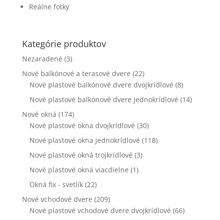
webovej
Reálne fotky
stránky zmiznú.
Kategórie produktov
Marketing
Zdieľaním
Nezaradené
(3)
svojich záujmov
Nové balkónové a terasové dvere
(22)
a správania
Nové plastové balkónové dvere dvojkrídlové
(8)
počas návštevy
našej stránky
Nové plastové balkónové dvere jednokrídlové
(14)
zvyšujete šancu
Nové okná
(174)
na zobrazenie
kvalitnejšie
Nové plastové okna dvojkrídlové
(30)
prispôsobeného
Nové plastové okna jednokrídlové
(118)
obsahu a
ponúk.
Nové plastové okná trojkrídlové
(3)
Nové plastové okná viacdielne
(1)
Okná fix - svetlík
(22)
Nové vchodové dvere
(209)
Nové plastové vchodové dvere dvojkrídlové
(66)