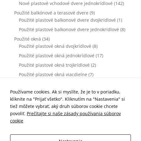
Nové plastové vchodové dvere jednokrídlové
(142)
Použité balkónové a terasové dvere
(9)
Použité plastové balkonové dvere dvojkrídlové
(1)
Použité plastové balkonové dvere jednokrídlové
(8)
Použité okná
(34)
Použité plastové okná dvojkrídlové
(8)
Použité plastové okná jednokrídlové
(17)
Použité plastové okná trojkrídlové
(2)
Použité plastové okná viacdielne
(7)
Použité vchodové dvere
(0)
Použité plastové vchodové dvere dvojkrídlové
(0)
Používame cookies. Ak si myslíte, že je to v poriadku,
kliknite na "Prijať všetko". Kliknutím na "Nastavenia" si
Použité plastové vchodové dvere jednokrídlové
(0)
tiež môžete vybrať, aký druh súborov cookie chcete
Príslušenstvo k oknám a dverám
(77)
povoliť.
Prečítajte si naše zásady používania súborov
Kľučky dverové
(10)
cookie
Parapety vnútorné
(7)
Parapety vonkajšie
(19)