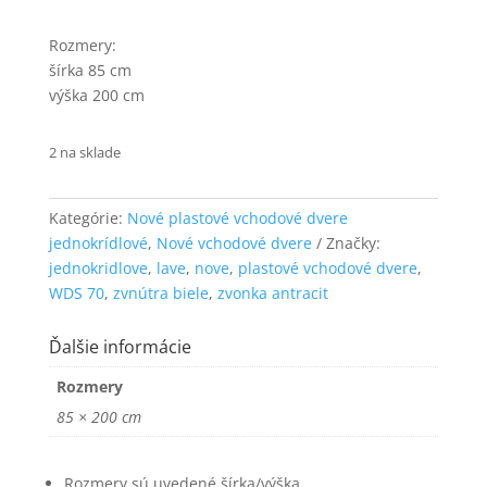
funkčnosť
a štruktúru
Rozmery:
webovej
šírka 85 cm
stránky na
výška 200 cm
základe
spôsobu
používania
2 na sklade
webovej
stránky.
Kategórie:
Nové plastové vchodové dvere
jednokrídlové
,
Nové vchodové dvere
Značky:
Používateľská
jednokridlove
,
lave
,
nove
,
plastové vchodové dvere
,
spokojnosť
WDS 70
,
zvnútra biele
,
zvonka antracit
Aby naša
stránka počas
vašej návštevy
Ďalšie informácie
fungovala čo
najlepšie. Ak
Rozmery
tieto súbory
85 × 200 cm
cookie
odmietnete,
niektoré
funkcie z
Rozmery sú uvedené šírka/výška