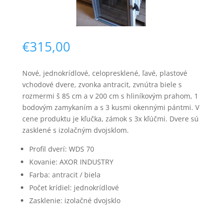
€
315,00
Nové, jednokrídlové, celopresklené, ľavé, plastové
vchodové dvere, zvonka antracit, zvnútra biele s
Nevyhnutné
rozmermi š 85 cm a v 200 cm s hliníkovým prahom, 1
Tieto súbory
bodovým zamykaním a s 3 kusmi okennými pántmi. V
cookie nie sú
cene produktu je kľučka, zámok s 3x kľúčmi. Dvere sú
voliteľné. Sú
potrebné pre
zasklené s izolačným dvojsklom.
fungovanie
webovej
Profil dverí: WDS 70
stránky.
Kovanie: AXOR INDUSTRY
Farba: antracit / biela
Počet krídiel: jednokrídlové
Štatistiky
Aby sme
Zasklenie: izolačné dvojsklo
mohli
zlepšiť