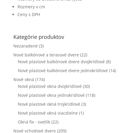
webovej
Rozmery v cm
stránky zmiznú.
Ceny s DPH
Marketing
Zdieľaním
Kategórie produktov
svojich záujmov
Nezaradené
(3)
a správania
počas návštevy
Nové balkónové a terasové dvere
(22)
našej stránky
Nové plastové balkónové dvere dvojkrídlové
(8)
zvyšujete šancu
na zobrazenie
Nové plastové balkónové dvere jednokrídlové
(14)
kvalitnejšie
Nové okná
(174)
prispôsobeného
obsahu a
Nové plastové okna dvojkrídlové
(30)
ponúk.
Nové plastové okna jednokrídlové
(118)
Nové plastové okná trojkrídlové
(3)
Nové plastové okná viacdielne
(1)
Okná fix - svetlík
(22)
Nové vchodové dvere
(209)