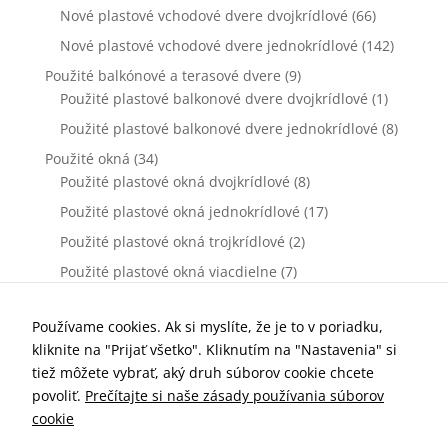
Nové plastové vchodové dvere dvojkrídlové
(66)
Nové plastové vchodové dvere jednokrídlové
(142)
Použité balkónové a terasové dvere
(9)
Použité plastové balkonové dvere dvojkrídlové
(1)
Použité plastové balkonové dvere jednokrídlové
(8)
Použité okná
(34)
Použité plastové okná dvojkrídlové
(8)
Použité plastové okná jednokrídlové
(17)
Použité plastové okná trojkrídlové
(2)
Použité plastové okná viacdielne
(7)
Použité vchodové dvere
(0)
Použité plastové vchodové dvere dvojkrídlové
(0)
Používame cookies. Ak si myslíte, že je to v poriadku,
kliknite na "Prijať všetko". Kliknutím na "Nastavenia" si
Použité plastové vchodové dvere jednokrídlové
(0)
tiež môžete vybrať, aký druh súborov cookie chcete
Príslušenstvo k oknám a dverám
(77)
povoliť.
Prečítajte si naše zásady používania súborov
Kľučky dverové
(10)
cookie
Parapety vnútorné
(7)