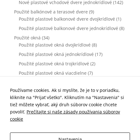
Nové plastové vchodové dvere jednokrídlové
(142)
Použité balkónové a terasové dvere
(9)
Použité plastové balkonové dvere dvojkrídlové
(1)
Použité plastové balkonové dvere jednokrídlové
(8)
Použité okná
(34)
Použité plastové okná dvojkrídlové
(8)
Použité plastové okná jednokrídlové
(17)
Použité plastové okná trojkrídlové
(2)
Použité plastové okná viacdielne
(7)
Použité vchodové dvere
(0)
Použité plastové vchodové dvere dvojkrídlové
(0)
Používame cookies. Ak si myslíte, že je to v poriadku,
kliknite na "Prijať všetko". Kliknutím na "Nastavenia" si
Použité plastové vchodové dvere jednokrídlové
(0)
tiež môžete vybrať, aký druh súborov cookie chcete
Príslušenstvo k oknám a dverám
(77)
povoliť.
Prečítajte si naše zásady používania súborov
Kľučky dverové
(10)
cookie
Parapety vnútorné
(7)
Parapety vonkajšie
(19)
Nastavenia