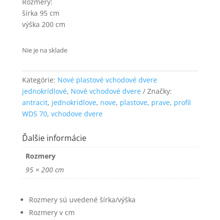
Rozmery:
funkčnosť
šírka 95 cm
a štruktúru
výška 200 cm
webovej
stránky na
základe
Nie je na sklade
spôsobu
používania
webovej
Kategórie:
Nové plastové vchodové dvere
stránky.
jednokrídlové
,
Nové vchodové dvere
Značky:
antracit
,
jednokridlove
,
nove
,
plastove
,
prave
,
profil
Používateľská
WDS 70
,
vchodove dvere
spokojnosť
Aby naša
Ďalšie informácie
stránka počas
vašej návštevy
Rozmery
fungovala čo
95 × 200 cm
najlepšie. Ak
tieto súbory
cookie
odmietnete,
Rozmery sú uvedené šírka/výška
niektoré
Rozmery v cm
funkcie z