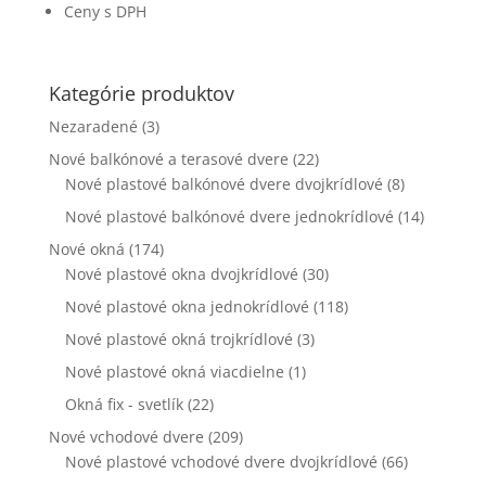
Ceny s DPH
webovej
stránky zmiznú.
Kategórie produktov
Marketing
Nezaradené
(3)
Zdieľaním
svojich záujmov
Nové balkónové a terasové dvere
(22)
a správania
Nové plastové balkónové dvere dvojkrídlové
(8)
počas návštevy
našej stránky
Nové plastové balkónové dvere jednokrídlové
(14)
zvyšujete šancu
Nové okná
(174)
na zobrazenie
kvalitnejšie
Nové plastové okna dvojkrídlové
(30)
prispôsobeného
Nové plastové okna jednokrídlové
(118)
obsahu a
ponúk.
Nové plastové okná trojkrídlové
(3)
Nové plastové okná viacdielne
(1)
Okná fix - svetlík
(22)
Nové vchodové dvere
(209)
Nové plastové vchodové dvere dvojkrídlové
(66)