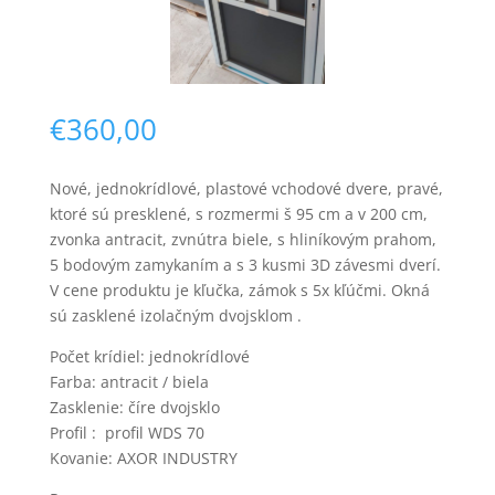
€
360,00
Nové, jednokrídlové, plastové vchodové dvere, pravé,
Nevyhnutné
ktoré sú presklené, s rozmermi š 95 cm a v 200 cm,
Tieto súbory
zvonka antracit, zvnútra biele, s hliníkovým prahom,
cookie nie sú
5 bodovým zamykaním a s 3 kusmi 3D závesmi dverí.
voliteľné. Sú
potrebné pre
V cene produktu je kľučka, zámok s 5x kľúčmi. Okná
fungovanie
sú zasklené izolačným dvojsklom .
webovej
stránky.
Počet krídiel: jednokrídlové
Farba: antracit / biela
Zasklenie: číre dvojsklo
Štatistiky
Profil : profil WDS 70
Aby sme
Kovanie: AXOR INDUSTRY
mohli
zlepšiť