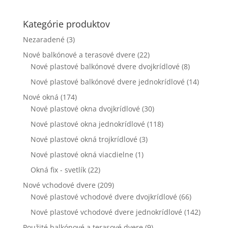
funkčnosť
a štruktúru
Kategórie produktov
webovej
stránky na
Nezaradené
(3)
základe
Nové balkónové a terasové dvere
spôsobu
(22)
používania
Nové plastové balkónové dvere dvojkrídlové
(8)
webovej
Nové plastové balkónové dvere jednokrídlové
(14)
stránky.
Nové okná
(174)
Nové plastové okna dvojkrídlové
(30)
Používateľská
Nové plastové okna jednokrídlové
(118)
spokojnosť
Aby naša
Nové plastové okná trojkrídlové
(3)
stránka počas
Nové plastové okná viacdielne
(1)
vašej návštevy
fungovala čo
Okná fix - svetlík
(22)
najlepšie. Ak
Nové vchodové dvere
(209)
tieto súbory
cookie
Nové plastové vchodové dvere dvojkrídlové
(66)
odmietnete,
Nové plastové vchodové dvere jednokrídlové
(142)
niektoré
funkcie z
Použité balkónové a terasové dvere
(9)