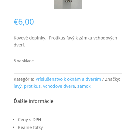
€
6,00
Kovové doplnky. Protikus ľavý k zámku vchodových
dverí.
Nevyhnutné
5 na sklade
Tieto súbory
cookie nie sú
voliteľné. Sú
potrebné pre
Kategória:
Príslušenstvo k oknám a dverám
Značky:
fungovanie
ľavý
,
protikus
,
vchodove dvere
,
zámok
webovej
stránky.
Ďalšie informácie
Štatistiky
Ceny s DPH
Aby sme
Reálne fotky
mohli
zlepšiť