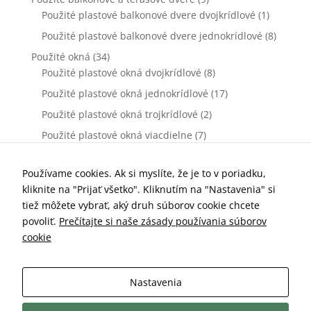
webovej
Použité plastové balkonové dvere dvojkrídlové
(1)
stránky zmiznú.
Použité plastové balkonové dvere jednokrídlové
(8)
Použité okná
(34)
Marketing
Použité plastové okná dvojkrídlové
(8)
Zdieľaním
Použité plastové okná jednokrídlové
(17)
svojich záujmov
a správania
Použité plastové okná trojkrídlové
(2)
počas návštevy
Použité plastové okná viacdielne
našej stránky
(7)
zvyšujete šancu
Použité vchodové dvere
(0)
na zobrazenie
Použité plastové vchodové dvere dvojkrídlové
(0)
Používame cookies. Ak si myslíte, že je to v poriadku,
kvalitnejšie
prispôsobeného
kliknite na "Prijať všetko". Kliknutím na "Nastavenia" si
Použité plastové vchodové dvere jednokrídlové
(0)
obsahu a
tiež môžete vybrať, aký druh súborov cookie chcete
Príslušenstvo k oknám a dverám
(77)
ponúk.
povoliť.
Prečítajte si naše zásady používania súborov
Kľučky dverové
(10)
cookie
Parapety vnútorné
(7)
Parapety vonkajšie
(19)
Nastavenia
Sieťky proti hmyzu
(25)