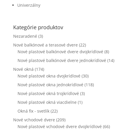
funkčnosť
Univerzálny
a štruktúru
webovej
stránky na
základe
Kategórie produktov
spôsobu
Nezaradené
(3)
používania
webovej
Nové balkónové a terasové dvere
(22)
stránky.
Nové plastové balkónové dvere dvojkrídlové
(8)
Nové plastové balkónové dvere jednokrídlové
(14)
Používateľská
Nové okná
(174)
spokojnosť
Nové plastové okna dvojkrídlové
(30)
Aby naša
Nové plastové okna jednokrídlové
stránka počas
(118)
vašej návštevy
Nové plastové okná trojkrídlové
(3)
fungovala čo
najlepšie. Ak
Nové plastové okná viacdielne
(1)
tieto súbory
Okná fix - svetlík
(22)
cookie
odmietnete,
Nové vchodové dvere
(209)
niektoré
Nové plastové vchodové dvere dvojkrídlové
(66)
funkcie z