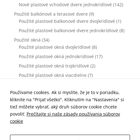
webovej
Nové plastové vchodové dvere jednokrídlové
(142)
stránky zmiznú.
Použité balkónové a terasové dvere
(9)
Použité plastové balkonové dvere dvojkrídlové
(1)
Použité plastové balkonové dvere jednokrídlové
Marketing
(8)
Zdieľaním
Použité okná
(34)
svojich záujmov
Použité plastové okná dvojkrídlové
(8)
a správania
počas návštevy
Použité plastové okná jednokrídlové
(17)
našej stránky
Použité plastové okná trojkrídlové
(2)
zvyšujete šancu
na zobrazenie
Použité plastové okná viacdielne
(7)
kvalitnejšie
Použité vchodové dvere
(0)
prispôsobeného
obsahu a
Použité plastové vchodové dvere dvojkrídlové
(0)
Používame cookies. Ak si myslíte, že je to v poriadku,
ponúk.
kliknite na "Prijať všetko". Kliknutím na "Nastavenia" si
Použité plastové vchodové dvere jednokrídlové
(0)
tiež môžete vybrať, aký druh súborov cookie chcete
Príslušenstvo k oknám a dverám
(77)
povoliť.
Prečítajte si naše zásady používania súborov
Kľučky dverové
(10)
cookie
Parapety vnútorné
(7)
Parapety vonkajšie
(19)