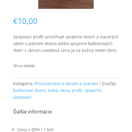
€
10,00
Spojovací profil umožňuje spojenie dvoch a viacerých
okien v jednom otvore,alebo spojenie balkónových
dverí s oknom.Uvedená cena je za bežný meter (bm)
Nevyhnutné
Tieto súbory
cookie nie sú
50 na sklade
voliteľné. Sú
potrebné pre
fungovanie
Kategória:
Príslušenstvo k oknám a dverám
Značky:
webovej
balkonove dvere
,
biela
,
okna
,
profil
,
spojenie
,
stránky.
spojovaci
Ďalšie informácie
Štatistiky
Aby sme
mohli
Ceny s DPH / 1 bm
zlepšiť