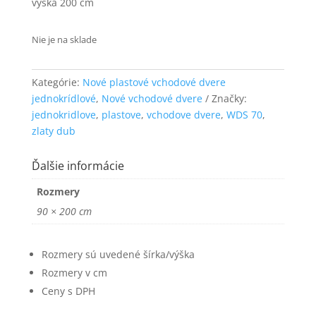
výška 200 cm
funkčnosť
a štruktúru
webovej
Nie je na sklade
stránky na
základe
spôsobu
Kategórie:
Nové plastové vchodové dvere
používania
jednokrídlové
,
Nové vchodové dvere
Značky:
webovej
jednokridlove
,
plastove
,
vchodove dvere
,
WDS 70
,
stránky.
zlaty dub
Používateľská
Ďalšie informácie
spokojnosť
Aby naša
Rozmery
stránka počas
90 × 200 cm
vašej návštevy
fungovala čo
najlepšie. Ak
Rozmery sú uvedené šírka/výška
tieto súbory
cookie
Rozmery v cm
odmietnete,
Ceny s DPH
niektoré
funkcie z