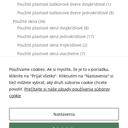
Použité plastové balkonové dvere dvojkrídlové
(1)
Použité plastové balkonové dvere jednokrídlové
(8)
Použité okná
(34)
Použité plastové okná dvojkrídlové
(8)
Použité plastové okná jednokrídlové
(17)
Použité plastové okná trojkrídlové
(2)
Použité plastové okná viacdielne
(7)
Použité vchodové dvere
(0)
Použité plastové vchodové dvere dvojkrídlové
(0)
Používame cookies. Ak si myslíte, že je to v poriadku,
kliknite na "Prijať všetko". Kliknutím na "Nastavenia" si
Použité plastové vchodové dvere jednokrídlové
(0)
tiež môžete vybrať, aký druh súborov cookie chcete
Príslušenstvo k oknám a dverám
(77)
povoliť.
Prečítajte si naše zásady používania súborov
Kľučky dverové
(10)
cookie
Parapety vnútorné
(7)
Parapety vonkajšie
(19)
Nastavenia
Sieťky proti hmyzu
(25)