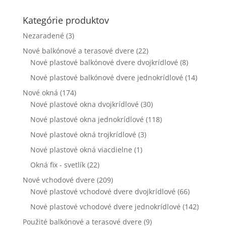
webovej
stránky zmiznú.
Kategórie produktov
Nezaradené
(3)
Marketing
Nové balkónové a terasové dvere
(22)
Zdieľaním
Nové plastové balkónové dvere dvojkrídlové
(8)
svojich záujmov
Nové plastové balkónové dvere jednokrídlové
(14)
a správania
počas návštevy
Nové okná
(174)
našej stránky
Nové plastové okna dvojkrídlové
(30)
zvyšujete šancu
na zobrazenie
Nové plastové okna jednokrídlové
(118)
kvalitnejšie
Nové plastové okná trojkrídlové
(3)
prispôsobeného
obsahu a
Nové plastové okná viacdielne
(1)
ponúk.
Okná fix - svetlík
(22)
Nové vchodové dvere
(209)
Nové plastové vchodové dvere dvojkrídlové
(66)
Nové plastové vchodové dvere jednokrídlové
(142)
Použité balkónové a terasové dvere
(9)