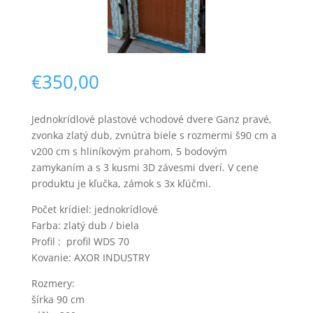
€
350,00
Jednokrídlové plastové vchodové dvere Ganz pravé,
Nevyhnutné
zvonka zlatý dub, zvnútra biele s rozmermi š90 cm a
Tieto súbory
v200 cm s hliníkovým prahom, 5 bodovým
cookie nie sú
zamykaním a s 3 kusmi 3D závesmi dverí. V cene
voliteľné. Sú
potrebné pre
produktu je kľučka, zámok s 3x kľúčmi.
fungovanie
webovej
Počet krídiel: jednokrídlové
stránky.
Farba: zlatý dub / biela
Profil : profil WDS 70
Kovanie: AXOR INDUSTRY
Štatistiky
Aby sme
Rozmery:
mohli
šírka 90 cm
zlepšiť