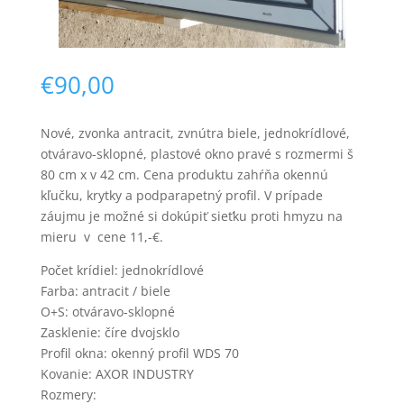
€
90,00
Nové, zvonka antracit, zvnútra biele, jednokrídlové,
otváravo-sklopné, plastové okno pravé s rozmermi š
Nevyhnutné
80 cm x v 42 cm. Cena produktu zahŕňa okennú
Tieto súbory
kľučku, krytky a podparapetný profil. V prípade
cookie nie sú
záujmu je možné si dokúpiť sieťku proti hmyzu na
voliteľné. Sú
potrebné pre
mieru v cene 11,-€.
fungovanie
webovej
Počet krídiel: jednokrídlové
stránky.
Farba: antracit / biele
O+S: otváravo-sklopné
Zasklenie: číre dvojsklo
Štatistiky
Profil okna: okenný profil WDS 70
Aby sme
Kovanie: AXOR INDUSTRY
mohli
Rozmery:
zlepšiť