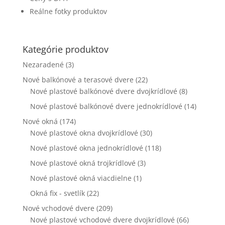
webovej
Reálne fotky produktov
stránky zmiznú.
Kategórie produktov
Marketing
Zdieľaním
Nezaradené
(3)
svojich záujmov
a správania
Nové balkónové a terasové dvere
(22)
počas návštevy
Nové plastové balkónové dvere dvojkrídlové
(8)
našej stránky
Nové plastové balkónové dvere jednokrídlové
(14)
zvyšujete šancu
na zobrazenie
Nové okná
(174)
kvalitnejšie
Nové plastové okna dvojkrídlové
(30)
prispôsobeného
obsahu a
Nové plastové okna jednokrídlové
(118)
ponúk.
Nové plastové okná trojkrídlové
(3)
Nové plastové okná viacdielne
(1)
Okná fix - svetlík
(22)
Nové vchodové dvere
(209)
Nové plastové vchodové dvere dvojkrídlové
(66)