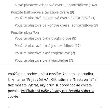
Nové plastové vchodové dvere jednokrídlové
(142)
Použité balkónové a terasové dvere
(9)
Použité plastové balkonové dvere dvojkrídlové
(1)
Použité plastové balkonové dvere jednokrídlové
(8)
Použité okná
(34)
Použité plastové okná dvojkrídlové
(8)
Použité plastové okná jednokrídlové
(17)
Použité plastové okná trojkrídlové
(2)
Použité plastové okná viacdielne
(7)
Použité vchodové dvere
(0)
Použité plastové vchodové dvere dvojkrídlové
(0)
Používame cookies. Ak si myslíte, že je to v poriadku,
kliknite na "Prijať všetko". Kliknutím na "Nastavenia" si
Použité plastové vchodové dvere jednokrídlové
(0)
tiež môžete vybrať, aký druh súborov cookie chcete
Príslušenstvo k oknám a dverám
(77)
povoliť.
Prečítajte si naše zásady používania súborov
Kľučky dverové
(10)
cookie
Parapety vnútorné
(7)
Parapety vonkajšie
(19)