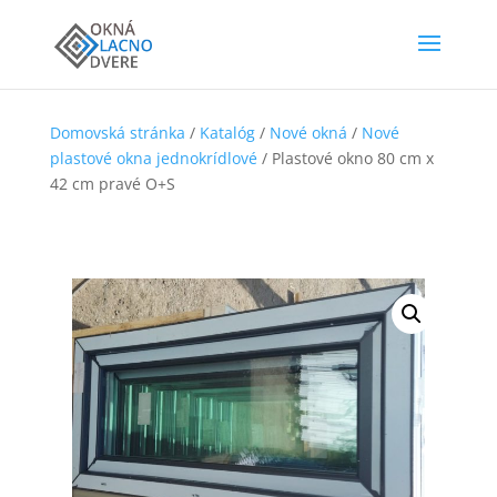
Domovská stránka
/
Katalóg
/
Nové okná
/
Nové
plastové okna jednokrídlové
/ Plastové okno 80 cm x
42 cm pravé O+S