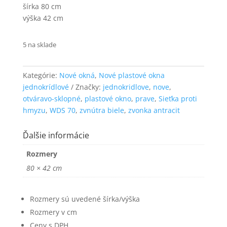
šírka 80 cm
funkčnosť
a štruktúru
výška 42 cm
webovej
stránky na
5 na sklade
základe
spôsobu
používania
webovej
Kategórie:
Nové okná
,
Nové plastové okna
stránky.
jednokrídlové
Značky:
jednokridlove
,
nove
,
otváravo-sklopné
,
plastové okno
,
prave
,
Sieťka proti
hmyzu
,
WDS 70
,
zvnútra biele
,
zvonka antracit
Používateľská
spokojnosť
Ďalšie informácie
Aby naša
stránka počas
Rozmery
vašej návštevy
fungovala čo
80 × 42 cm
najlepšie. Ak
tieto súbory
cookie
Rozmery sú uvedené šírka/výška
odmietnete,
Rozmery v cm
niektoré
funkcie z
Ceny s DPH