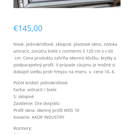
€
145,00
Nové, jednokrídlové, sklopné, plastové okno, zvonka
antracit, zvnútra biele s rozmermi š 120 cm x v 60
Nevyhnutné
cm. Cena produktu zahŕňa okennú kľučku, krytky a
Tieto súbory
podparapetný profil. V prípade záujmu je možné si
cookie nie sú
dokúpiť sieťku proti hmyzu na mieru v cene 10,-€.
voliteľné. Sú
potrebné pre
Počet krídiel: jednokrídlové
fungovanie
webovej
Farba: antracit / biele
stránky.
S: sklopné
Zasklenie: číre dvojsklo
Profil okna: okenný profil WDS 70
Štatistiky
Kovanie: AXOR INDUSTRY
Aby sme
mohli
Rozmery:
zlepšiť