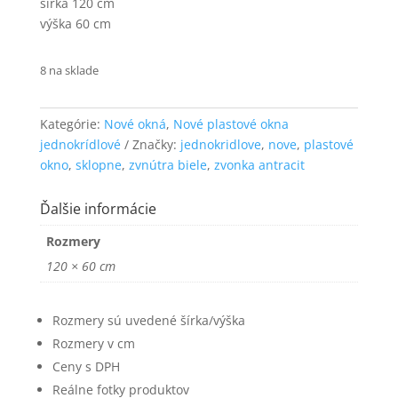
šírka 120 cm
funkčnosť
výška 60 cm
a štruktúru
webovej
stránky na
8 na sklade
základe
spôsobu
používania
Kategórie:
Nové okná
,
Nové plastové okna
webovej
jednokrídlové
Značky:
jednokridlove
,
nove
,
plastové
stránky.
okno
,
sklopne
,
zvnútra biele
,
zvonka antracit
Používateľská
Ďalšie informácie
spokojnosť
Aby naša
Rozmery
stránka počas
120 × 60 cm
vašej návštevy
fungovala čo
najlepšie. Ak
Rozmery sú uvedené šírka/výška
tieto súbory
cookie
Rozmery v cm
odmietnete,
Ceny s DPH
niektoré
Reálne fotky produktov
funkcie z