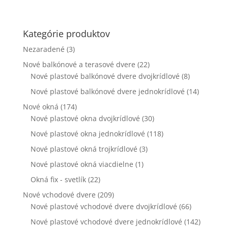
webovej
stránky zmiznú.
Kategórie produktov
Nezaradené
(3)
Marketing
Zdieľaním
Nové balkónové a terasové dvere
(22)
svojich záujmov
Nové plastové balkónové dvere dvojkrídlové
(8)
a správania
počas návštevy
Nové plastové balkónové dvere jednokrídlové
(14)
našej stránky
Nové okná
(174)
zvyšujete šancu
Nové plastové okna dvojkrídlové
na zobrazenie
(30)
kvalitnejšie
Nové plastové okna jednokrídlové
(118)
prispôsobeného
obsahu a
Nové plastové okná trojkrídlové
(3)
ponúk.
Nové plastové okná viacdielne
(1)
Okná fix - svetlík
(22)
Nové vchodové dvere
(209)
Nové plastové vchodové dvere dvojkrídlové
(66)
Nové plastové vchodové dvere jednokrídlové
(142)