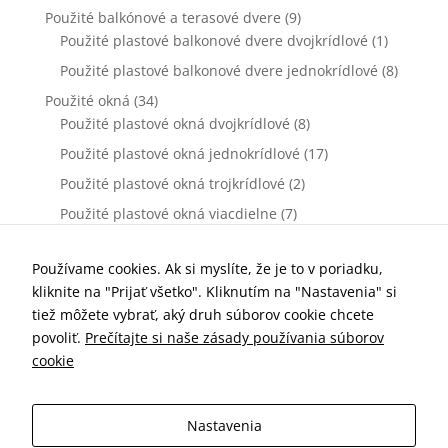
Použité balkónové a terasové dvere
(9)
Použité plastové balkonové dvere dvojkrídlové
(1)
Použité plastové balkonové dvere jednokrídlové
(8)
Použité okná
(34)
Použité plastové okná dvojkrídlové
(8)
Použité plastové okná jednokrídlové
(17)
Použité plastové okná trojkrídlové
(2)
Použité plastové okná viacdielne
(7)
Použité vchodové dvere
(0)
Použité plastové vchodové dvere dvojkrídlové
(0)
Používame cookies. Ak si myslíte, že je to v poriadku,
kliknite na "Prijať všetko". Kliknutím na "Nastavenia" si
Použité plastové vchodové dvere jednokrídlové
(0)
tiež môžete vybrať, aký druh súborov cookie chcete
Príslušenstvo k oknám a dverám
(77)
povoliť.
Prečítajte si naše zásady používania súborov
Kľučky dverové
(10)
cookie
Parapety vnútorné
(7)
Parapety vonkajšie
(19)
Nastavenia
Sieťky proti hmyzu
(25)