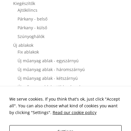
disappear
Kiegészítők
from the
Ajtókilincs
website.
Párkany - belső
Párkany - külső
Marketing
Szúnyoghálók
By sharing
your
Új ablakok
interests and
Fix ablakok
behavior as
Új műanyag ablak - egyszárnyú
you visit our
site, you
Új műanyag ablak - háromszárnyú
increase the
chance of
Új műanyag ablak - kétszárnyú
seeing
Új műanyag ablak - többszárnyú
personalized
content and
Új bejárati ajtók
We serve cookies. If you think that's ok, just click "Accept
offers.
Új műanyag bejárati ajtó - egyszárnyú
all". You can also choose what kind of cookies you want
Új műanyag bejárati ajtó - kétszárnyú
by clicking "Settings".
Read our cookie policy
Új erkélyajtók és teraszajtók
Új műanyag teraszajtó és erkélyajtó - egyszárnyú