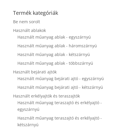
website's
functionality
Termék kategóriák
and
structure,
Be nem sorolt
based on
how the
Használt ablakok
website is
Használt műanyag ablak - egyszárnyú
used.
Használt műanyag ablak - háromszárnyú
Használt műanyag ablak - kétszárnyú
Experience
Használt műanyag ablak - többszárnyú
In order for
Használt bejárati ajtók
our website
to perform
Használt műanyag bejárati ajtó - egyszárnyú
as well as
Használt műanyag bejárati ajtó - kétszárnyú
possible
during your
Használt erkélyajtók és teraszajtók
visit. If you
Használt műanyag teraszajtó és erkélyajtó -
refuse these
egyszárnyú
cookies,
some
Használt műanyag teraszajtó és erkélyajtó -
functionality
kétszárnyú
will