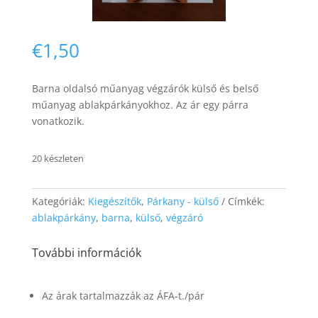
€
1,50
Barna oldalsó műanyag végzárók külső és belső
műanyag ablakpárkányokhoz.
Az ár egy párra
Necessary
vonatkozik.
These
cookies are
not
20 készleten
optional.
They are
needed for
Kategóriák:
Kiegészítők
,
Párkany - külső
Címkék:
the website
ablakpárkány
,
barna
,
külső
,
végzáró
to function.
További információk
Statistics
In order for
Az árak tartalmazzák az ÁFA-t./pár
us to
improve the