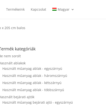
l
Termékeink
Kapcsolat
Magyar
m x 205 cm balos
Termék kategóriák
Be nem sorolt
Használt ablakok
Használt műanyag ablak - egyszárnyú
Használt műanyag ablak - háromszárnyú
Használt műanyag ablak - kétszárnyú
Használt műanyag ablak - többszárnyú
Használt bejárati ajtók
Használt műanyag bejárati ajtó - egyszárnyú