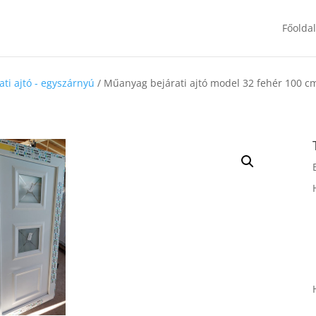
Főolda
ti ajtó - egyszárnyú
/ Műanyag bejárati ajtó model 32 fehér 100 c