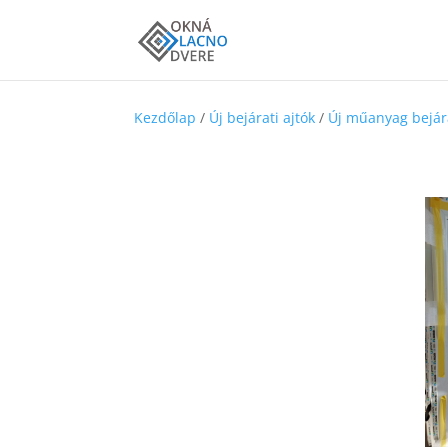
Kezdőlap
/
Új bejárati ajtók
/
Új műanyag bejára