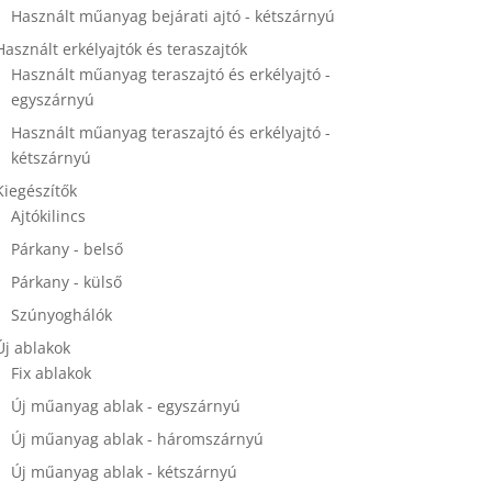
Használt műanyag bejárati ajtó - kétszárnyú
Használt erkélyajtók és teraszajtók
Használt műanyag teraszajtó és erkélyajtó -
egyszárnyú
Használt műanyag teraszajtó és erkélyajtó -
kétszárnyú
Kiegészítők
Ajtókilincs
Párkany - belső
Párkany - külső
Szúnyoghálók
Új ablakok
Fix ablakok
Új műanyag ablak - egyszárnyú
Új műanyag ablak - háromszárnyú
Új műanyag ablak - kétszárnyú