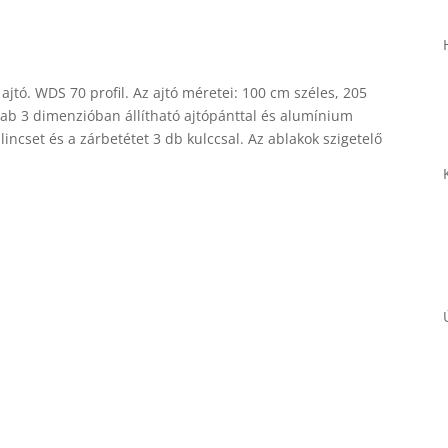
ajtó.
WDS 70 profil.
Az ajtó méretei: 100 cm széles, 205
ab 3 dimenzióban állítható ajtópánttal és alumínium
lincset és a zárbetétet 3 db kulccsal.
Az ablakok szigetelő
Necessary
These
cookies are
not
optional.
They are
needed for
the website
to function.
Statistics
In order for
us to
improve the