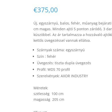
€
375,00
Új, egyszárnyú, balos,
fehér,
műanyag bejárati 
cm magas. Minden ajtó 5 ponton záródó, 3 dar
küszöbbel. Az ár tartalmazza a hozzávaló ajtóki
kettős üvegezéssel vannak ellátva.
Szárnyak száma: egy
szárnyú
Szín : fehér
Üvegezés: tiszta dupla üvegezés
Profil: WDS 70 profil
Szerelvények: AXOR INDUSTRY
Méretek:
szélesség 100 cm
magasság 205 cm