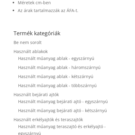
Méretek cm-ben
disappear
from the
Az árak tartalmazzák az ÁFA-t.
website.
Termék kategóriák
Marketing
By sharing
Be nem sorolt
your
Használt ablakok
interests and
behavior as
Használt műanyag ablak - egyszárnyú
you visit our
Használt műanyag ablak - háromszárnyú
site, you
increase the
Használt műanyag ablak - kétszárnyú
chance of
Használt műanyag ablak - többszárnyú
seeing
personalized
Használt bejárati ajtók
content and
Használt műanyag bejárati ajtó - egyszárnyú
offers.
Használt műanyag bejárati ajtó - kétszárnyú
Használt erkélyajtók és teraszajtók
Használt műanyag teraszajtó és erkélyajtó -
egyszárnyú