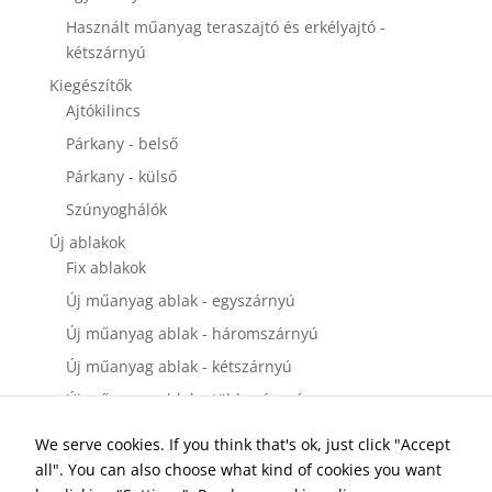
Használt műanyag teraszajtó és erkélyajtó -
kétszárnyú
Kiegészítők
Ajtókilincs
Párkany - belső
Párkany - külső
Szúnyoghálók
Új ablakok
Fix ablakok
Új műanyag ablak - egyszárnyú
Új műanyag ablak - háromszárnyú
Új műanyag ablak - kétszárnyú
Új műanyag ablak - többszárnyú
Új bejárati ajtók
We serve cookies. If you think that's ok, just click "Accept
Új műanyag bejárati ajtó - egyszárnyú
all". You can also choose what kind of cookies you want
Új műanyag bejárati ajtó - kétszárnyú