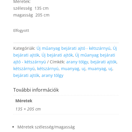
Méretek:
website's
szélesség 135 cm
functionality
and
magasság 205 cm
structure,
based on
Elfogyott
how the
website is
used.
Kategóriák:
Új műanyag bejárati ajtó - kétszárnyú
,
Új
bejárati ajtók
,
Új bejárati ajtók
,
Új műanyag bejárati
Experience
ajtó - kétszárnyú
Címkék:
arany tölgy
,
bejárati ajtók
,
In order for
kétszárnyú
,
kétszárnyú
,
muanyag
,
uj
,
muanyag
,
uj
,
our website
bejárati ajtók
,
arany tölgy
to perform
as well as
További információk
possible
during your
Méretek
visit. If you
refuse these
135 × 205 cm
cookies,
some
functionality
Méretek szélesség/magasság
will