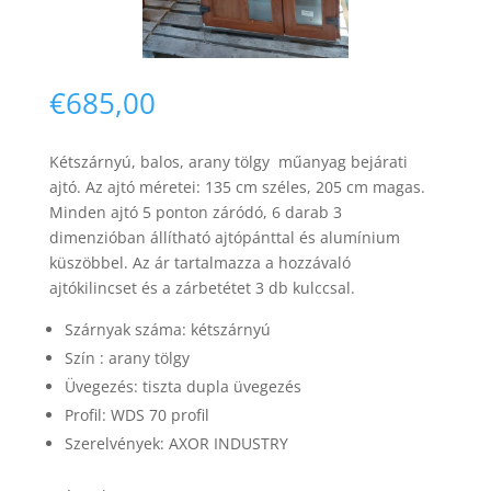
€
685,00
Kétszárnyú, balos, arany tölgy műanyag bejárati
Necessary
ajtó. Az ajtó méretei: 135 cm széles, 205 cm magas.
These
Minden ajtó 5 ponton záródó, 6 darab 3
cookies are
dimenzióban állítható ajtópánttal és alumínium
not
optional.
küszöbbel. Az ár tartalmazza a hozzávaló
They are
ajtókilincset és a zárbetétet 3 db kulccsal.
needed for
the website
Szárnyak száma: két
szárnyú
to function.
Szín : arany tölgy
Üvegezés: tiszta dupla üvegezés
Profil: WDS 70 profil
Statistics
In order for
Szerelvények: AXOR INDUSTRY
us to
improve the