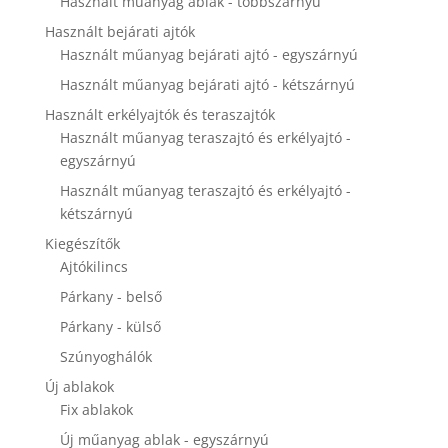
Használt műanyag ablak - többszárnyú
disappear
from the
Használt bejárati ajtók
website.
Használt műanyag bejárati ajtó - egyszárnyú
Használt műanyag bejárati ajtó - kétszárnyú
Marketing
Használt erkélyajtók és teraszajtók
By sharing
Használt műanyag teraszajtó és erkélyajtó -
your
egyszárnyú
interests and
Használt műanyag teraszajtó és erkélyajtó -
behavior as
you visit our
kétszárnyú
site, you
Kiegészítők
increase the
Ajtókilincs
chance of
seeing
Párkany - belső
personalized
content and
Párkany - külső
offers.
Szúnyoghálók
Új ablakok
Fix ablakok
Új műanyag ablak - egyszárnyú