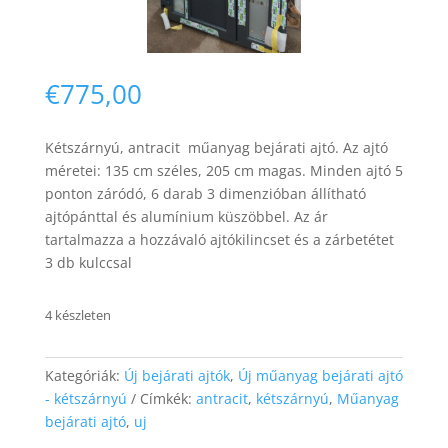
€
775,00
Kétszárnyú, antracit műanyag bejárati ajtó. Az ajtó
Necessary
méretei: 135 cm széles, 205 cm magas. Minden ajtó 5
These
ponton záródó, 6 darab 3 dimenzióban állítható
cookies are
ajtópánttal és alumínium küszöbbel. Az ár
not
optional.
tartalmazza a hozzávaló ajtókilincset és a zárbetétet
They are
3 db kulccsal
needed for
the website
to function.
4 készleten
Kategóriák:
Új bejárati ajtók
,
Új műanyag bejárati ajtó
Statistics
- kétszárnyú
Címkék:
antracit
,
kétszárnyú
,
Műanyag
In order for
us to
bejárati ajtó
,
uj
improve the