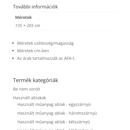
website's
További információk
functionality
and
Méretek
structure,
based on
135 × 205 cm
how the
website is
used.
Méretek szélesség/magasság
Méretek cm-ben
Az árak tartalmazzák az ÁFA-t.
Experience
In order for
our website
to perform
Termék kategóriák
as well as
possible
Be nem sorolt
during your
Használt ablakok
visit. If you
Használt műanyag ablak - egyszárnyú
refuse these
cookies,
Használt műanyag ablak - háromszárnyú
some
functionality
Használt műanyag ablak - kétszárnyú
will