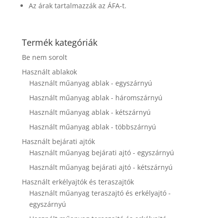
disappear
Az árak tartalmazzák az ÁFA-t.
from the
website.
Termék kategóriák
Marketing
Be nem sorolt
By sharing
Használt ablakok
your
Használt műanyag ablak - egyszárnyú
interests and
behavior as
Használt műanyag ablak - háromszárnyú
you visit our
site, you
Használt műanyag ablak - kétszárnyú
increase the
Használt műanyag ablak - többszárnyú
chance of
seeing
Használt bejárati ajtók
personalized
Használt műanyag bejárati ajtó - egyszárnyú
content and
offers.
Használt műanyag bejárati ajtó - kétszárnyú
Használt erkélyajtók és teraszajtók
Használt műanyag teraszajtó és erkélyajtó -
egyszárnyú