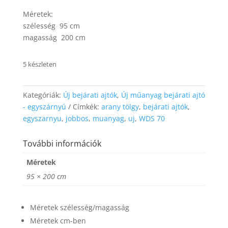
website's
Méretek:
functionality
and
szélesség 95 cm
structure,
magasság 200 cm
based on
how the
website is
5 készleten
used.
Kategóriák:
Új bejárati ajtók
,
Új műanyag bejárati ajtó
Experience
- egyszárnyú
Címkék:
arany tölgy
,
bejárati ajtók
,
In order for
egyszarnyu
,
jobbos
,
muanyag
,
uj
,
WDS 70
our website
to perform
További információk
as well as
possible
Méretek
during your
visit. If you
95 × 200 cm
refuse these
cookies,
some
Méretek szélesség/magasság
functionality
Méretek cm-ben
will