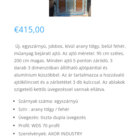
€
415,00
Új, egyszárnyú, jobbos,
kívül arany tölgy, belül fehér
,
Necessary
műanyag bejárati ajtó.
Az ajtó méretei: 95 cm széles,
These
200 cm magas. Minden ajtó 5 ponton záródó, 3
cookies are
darab 3 dimenzióban állítható ajtópánttal és
not
optional.
alumínium küszöbbel. Az ár tartalmazza a hozzávaló
They are
ajtókilincset és a zárbetétet 3 db kulccsal.
Az ablakok
needed for
szigetelő kettős üvegezéssel vannak ellátva.
the website
to function.
Szárnyak száma:
egyszárnyú
Szín : arany tölgy / fehér
Üvegezés: tiszta dupla üvegezés
Statistics
In order for
Profil: WDS 70 profil
us to
Szerelvények: AXOR INDUSTRY
improve the