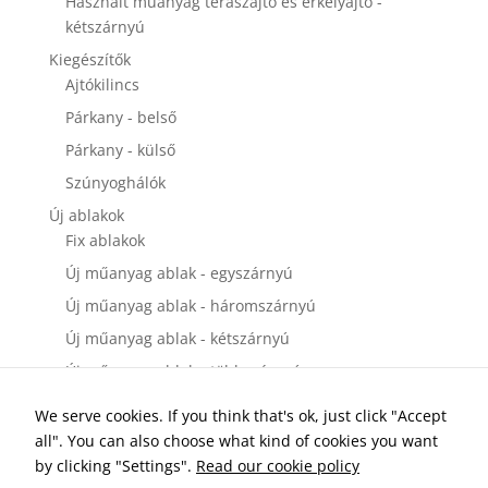
Használt műanyag teraszajtó és erkélyajtó -
kétszárnyú
Kiegészítők
Ajtókilincs
Párkany - belső
Párkany - külső
Szúnyoghálók
Új ablakok
Fix ablakok
Új műanyag ablak - egyszárnyú
Új műanyag ablak - háromszárnyú
Új műanyag ablak - kétszárnyú
Új műanyag ablak - többszárnyú
Új bejárati ajtók
We serve cookies. If you think that's ok, just click "Accept
Új műanyag bejárati ajtó - egyszárnyú
all". You can also choose what kind of cookies you want
Új műanyag bejárati ajtó - kétszárnyú
by clicking "Settings".
Read our cookie policy