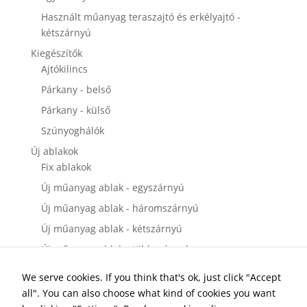
Használt műanyag teraszajtó és erkélyajtó -
kétszárnyú
Kiegészítők
Ajtókilincs
Párkany - belső
Párkany - külső
Szúnyoghálók
Új ablakok
Fix ablakok
Új műanyag ablak - egyszárnyú
Új műanyag ablak - háromszárnyú
Új műanyag ablak - kétszárnyú
Új műanyag ablak - többszárnyú
Új bejárati ajtók
We serve cookies. If you think that's ok, just click "Accept
Új műanyag bejárati ajtó - egyszárnyú
all". You can also choose what kind of cookies you want
Új műanyag bejárati ajtó - kétszárnyú