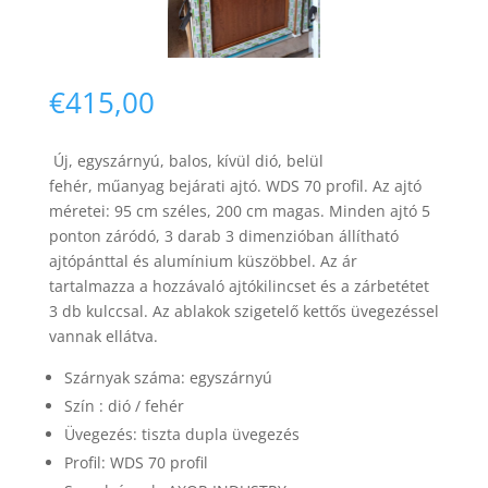
€
415,00
Új, egyszárnyú, balos,
kívül dió, belül
Necessary
fehér,
műanyag bejárati ajtó.
WDS 70 profil.
Az ajtó
These
méretei: 95 cm széles, 200 cm magas. Minden ajtó 5
cookies are
ponton záródó, 3 darab 3 dimenzióban állítható
not
optional.
ajtópánttal és alumínium küszöbbel. Az ár
They are
tartalmazza a hozzávaló ajtókilincset és a zárbetétet
needed for
3 db kulccsal.
Az ablakok szigetelő kettős üvegezéssel
the website
vannak ellátva.
to function.
Szárnyak száma:
egyszárnyú
Szín : dió / fehér
Statistics
Üvegezés: tiszta dupla üvegezés
In order for
us to
Profil: WDS 70 profil
improve the