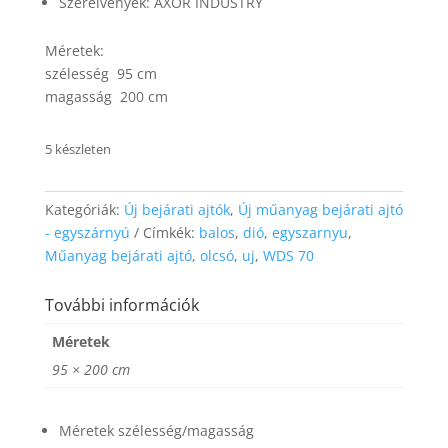
Szerelvények: AXOR INDUSTRY
website's
functionality
and
Méretek:
structure,
szélesség 95 cm
based on
magasság 200 cm
how the
website is
used.
5 készleten
Experience
Kategóriák:
Új bejárati ajtók
,
Új műanyag bejárati ajtó
In order for
- egyszárnyú
Címkék:
balos
,
dió
,
egyszarnyu
,
our website
Műanyag bejárati ajtó
,
olcsó
,
uj
,
WDS 70
to perform
as well as
További információk
possible
during your
Méretek
visit. If you
refuse these
95 × 200 cm
cookies,
some
functionality
Méretek szélesség/magasság
will