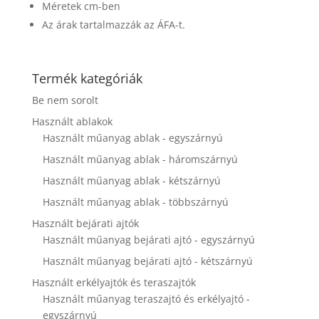
Méretek cm-ben
disappear
from the
Az árak tartalmazzák az ÁFA-t.
website.
Termék kategóriák
Marketing
By sharing
Be nem sorolt
your
Használt ablakok
interests and
behavior as
Használt műanyag ablak - egyszárnyú
you visit our
Használt műanyag ablak - háromszárnyú
site, you
increase the
Használt műanyag ablak - kétszárnyú
chance of
Használt műanyag ablak - többszárnyú
seeing
personalized
Használt bejárati ajtók
content and
Használt műanyag bejárati ajtó - egyszárnyú
offers.
Használt műanyag bejárati ajtó - kétszárnyú
Használt erkélyajtók és teraszajtók
Használt műanyag teraszajtó és erkélyajtó -
egyszárnyú