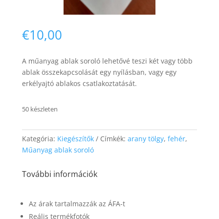
€
10,00
A műanyag ablak soroló lehetővé teszi két vagy több
ablak összekapcsolását egy nyílásban, vagy egy
Necessary
erkélyajtó ablakos csatlakoztatását.
These
cookies are
not
50 készleten
optional.
They are
needed for
Kategória:
Kiegészítők
Címkék:
arany tölgy
,
fehér
,
the website
Műanyag ablak soroló
to function.
További információk
Statistics
In order for
Az árak tartalmazzák az ÁFA-t
us to
improve the
Reális termékfotók