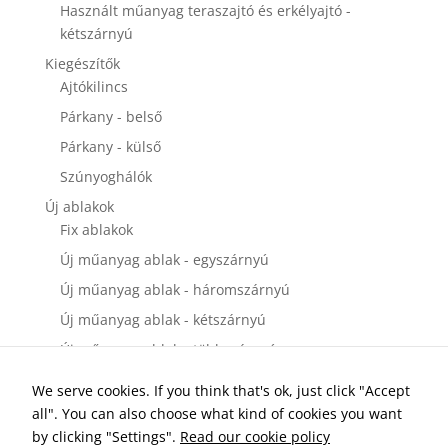
disappear
Használt műanyag teraszajtó és erkélyajtó -
from the
kétszárnyú
website.
Kiegészítők
Ajtókilincs
Marketing
Párkany - belső
By sharing
Párkany - külső
your
interests and
Szúnyoghálók
behavior as
Új ablakok
you visit our
site, you
Fix ablakok
increase the
Új műanyag ablak - egyszárnyú
chance of
seeing
Új műanyag ablak - háromszárnyú
personalized
Új műanyag ablak - kétszárnyú
content and
offers.
Új műanyag ablak - többszárnyú
Új bejárati ajtók
We serve cookies. If you think that's ok, just click "Accept
Új műanyag bejárati ajtó - egyszárnyú
all". You can also choose what kind of cookies you want
Új műanyag bejárati ajtó - kétszárnyú
by clicking "Settings".
Read our cookie policy