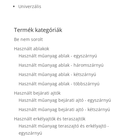
website's
Univerzális
functionality
and
structure,
based on
Termék kategóriák
how the
website is
Be nem sorolt
used.
Használt ablakok
Használt műanyag ablak - egyszárnyú
Experience
Használt műanyag ablak - háromszárnyú
In order for
Használt műanyag ablak - kétszárnyú
our website
to perform
Használt műanyag ablak - többszárnyú
as well as
Használt bejárati ajtók
possible
Használt műanyag bejárati ajtó - egyszárnyú
during your
visit. If you
Használt műanyag bejárati ajtó - kétszárnyú
refuse these
cookies,
Használt erkélyajtók és teraszajtók
some
Használt műanyag teraszajtó és erkélyajtó -
functionality
egyszárnyú
will