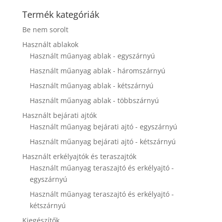
disappear
Termék kategóriák
from the
website.
Be nem sorolt
Használt ablakok
Használt műanyag ablak - egyszárnyú
Marketing
By sharing
Használt műanyag ablak - háromszárnyú
your
interests and
Használt műanyag ablak - kétszárnyú
behavior as
Használt műanyag ablak - többszárnyú
you visit our
site, you
Használt bejárati ajtók
increase the
Használt műanyag bejárati ajtó - egyszárnyú
chance of
Használt műanyag bejárati ajtó - kétszárnyú
seeing
personalized
Használt erkélyajtók és teraszajtók
content and
Használt műanyag teraszajtó és erkélyajtó -
offers.
egyszárnyú
Használt műanyag teraszajtó és erkélyajtó -
kétszárnyú
Kiegészítők