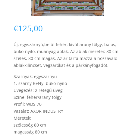
€
125,00
Új, egyszárnyú,
belül fehér, kívül arany tölgy, balos
,
Necessary
bukó-nyíló, műanyag ablak. Az ablak méretei: 80 cm
These
széles, 80 cm magas. Az ár tartalmazza a hozzávaló
cookies are
ablakkilincset, végzárókat és a párkányfogadót.
not
optional.
Szárnyak: egyszárnyú
They are
needed for
1. szárny B+Ny: bukó-nyíló
the website
Üvegezés: 2 rétegű üveg
to function.
Színe: fehér/arany tölgy
Profil: WDS 70
Vasalat: AXOR INDUSTRY
Statistics
Méretek:
In order for
szélesség 80 cm
us to
magasság 80 cm
improve the