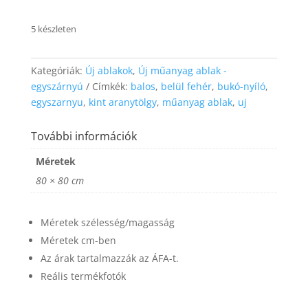
website's
functionality
5 készleten
and
structure,
based on
Kategóriák:
Új ablakok
,
Új műanyag ablak -
how the
website is
egyszárnyú
Címkék:
balos
,
belül fehér
,
bukó-nyíló
,
used.
egyszarnyu
,
kint aranytölgy
,
műanyag ablak
,
uj
További információk
Experience
In order for
Méretek
our website
80 × 80 cm
to perform
as well as
possible
Méretek szélesség/magasság
during your
visit. If you
Méretek cm-ben
refuse these
Az árak tartalmazzák az ÁFA-t.
cookies,
some
Reális termékfotók
functionality
will