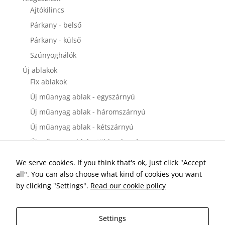
Ajtókilincs
Párkany - belső
Párkany - külső
Szúnyoghálók
Új ablakok
Fix ablakok
Új műanyag ablak - egyszárnyú
Új műanyag ablak - háromszárnyú
Új műanyag ablak - kétszárnyú
Új műanyag ablak - többszárnyú
Új bejárati ajtók
We serve cookies. If you think that's ok, just click "Accept
Új műanyag bejárati ajtó - egyszárnyú
all". You can also choose what kind of cookies you want
Új műanyag bejárati ajtó - kétszárnyú
by clicking "Settings".
Read our cookie policy
Új erkélyajtók és teraszajtók
Új műanyag teraszajtó és erkélyajtó - egyszárnyú
Settings