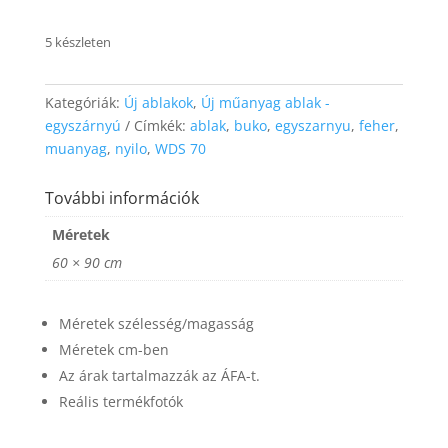
website's
functionality
5 készleten
and
structure,
based on
Kategóriák:
Új ablakok
,
Új műanyag ablak -
how the
website is
egyszárnyú
Címkék:
ablak
,
buko
,
egyszarnyu
,
feher
,
used.
muanyag
,
nyilo
,
WDS 70
További információk
Experience
In order for
Méretek
our website
60 × 90 cm
to perform
as well as
possible
Méretek szélesség/magasság
during your
visit. If you
Méretek cm-ben
refuse these
Az árak tartalmazzák az ÁFA-t.
cookies,
some
Reális termékfotók
functionality
will