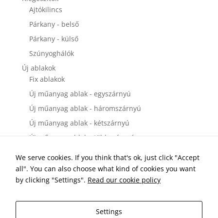
Ajtókilincs
Párkany - belső
Párkany - külső
Szúnyoghálók
Új ablakok
Fix ablakok
Új műanyag ablak - egyszárnyú
Új műanyag ablak - háromszárnyú
Új műanyag ablak - kétszárnyú
Új műanyag ablak - többszárnyú
Új bejárati ajtók
We serve cookies. If you think that's ok, just click "Accept
Új műanyag bejárati ajtó - egyszárnyú
all". You can also choose what kind of cookies you want
Új műanyag bejárati ajtó - kétszárnyú
by clicking "Settings".
Read our cookie policy
Új erkélyajtók és teraszajtók
Új műanyag teraszajtó és erkélyajtó - egyszárnyú
Settings