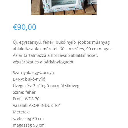
€
90,00
Új, egyszárnyú, fehér, bukó-nyíló, jobbos műanyag
Necessary
ablak. Az ablak méretei: 60 cm széles, 90 cm magas.
These
Az ár tartalmazza a hozzávaló ablakkilincset,
cookies are
végzárókat és a párkányfogadót.
not
optional.
Szárnyak: egyszárnyú
They are
needed for
B+Ny: bukó-nyíló
the website
Üvegezés: 3 rétegű normál síküveg
to function.
Színe: fehér
Profil: WDS 70
Vasalat: AXOR INDUSTRY
Statistics
Méretek:
In order for
szélesség 60 cm
us to
magasság 90 cm
improve the