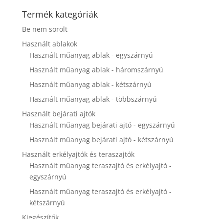
disappear
Termék kategóriák
from the
website.
Be nem sorolt
Használt ablakok
Használt műanyag ablak - egyszárnyú
Marketing
By sharing
Használt műanyag ablak - háromszárnyú
your
interests and
Használt műanyag ablak - kétszárnyú
behavior as
Használt műanyag ablak - többszárnyú
you visit our
site, you
Használt bejárati ajtók
increase the
Használt műanyag bejárati ajtó - egyszárnyú
chance of
Használt műanyag bejárati ajtó - kétszárnyú
seeing
personalized
Használt erkélyajtók és teraszajtók
content and
Használt műanyag teraszajtó és erkélyajtó -
offers.
egyszárnyú
Használt műanyag teraszajtó és erkélyajtó -
kétszárnyú
Kiegészítők