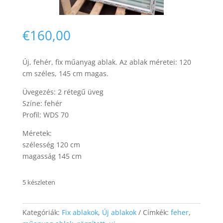
€
160,00
Új, fehér, fix műanyag ablak. Az ablak méretei: 120
cm széles, 145 cm magas.
Necessary
These
Üvegezés: 2 rétegű üveg
cookies are
Színe: fehér
not
Profil: WDS 70
optional.
They are
Méretek:
needed for
szélesség 120 cm
the website
to function.
magasság 145 cm
5 készleten
Statistics
In order for
us to
Kategóriák:
Fix ablakok
,
Új ablakok
Címkék:
feher
,
improve the