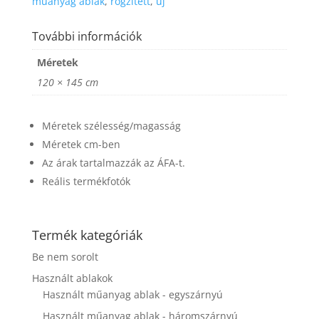
műanyag ablak
,
rögzített
,
uj
website's
functionality
and
További információk
structure,
based on
Méretek
how the
120 × 145 cm
website is
used.
Méretek szélesség/magasság
Méretek cm-ben
Experience
Az árak tartalmazzák az ÁFA-t.
In order for
our website
Reális termékfotók
to perform
as well as
possible
during your
Termék kategóriák
visit. If you
Be nem sorolt
refuse these
cookies,
Használt ablakok
some
Használt műanyag ablak - egyszárnyú
functionality
will
Használt műanyag ablak - háromszárnyú