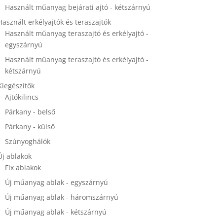
Használt műanyag bejárati ajtó - kétszárnyú
Használt erkélyajtók és teraszajtók
Használt műanyag teraszajtó és erkélyajtó -
egyszárnyú
Használt műanyag teraszajtó és erkélyajtó -
kétszárnyú
Kiegészítők
Ajtókilincs
Párkany - belső
Párkany - külső
Szúnyoghálók
Új ablakok
Fix ablakok
Új műanyag ablak - egyszárnyú
Új műanyag ablak - háromszárnyú
Új műanyag ablak - kétszárnyú