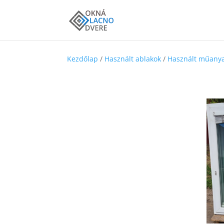
Kezdőlap
/
Használt ablakok
/
Használt műanya