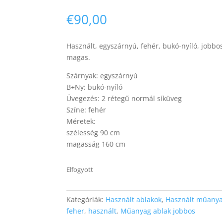
€
90,00
Használt, egyszárnyú, fehér, bukó-nyíló, jobb
magas.
Szárnyak: egyszárnyú
B+Ny: bukó-nyíló
Üvegezés: 2 rétegű normál síküveg
Színe: fehér
Méretek:
szélesség 90 cm
magasság 160 cm
Elfogyott
Kategóriák:
Használt ablakok
,
Használt műanya
feher
,
használt
,
Műanyag ablak jobbos