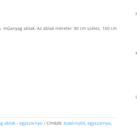
os műanyag ablak. Az ablak méretei: 90 cm széles, 160 cm
Necessary
These
cookies are
not
optional.
They are
needed for
the website
to function.
Statistics
In order for
g ablak - egyszárnyú
Címkék:
bukó-nyíló
,
egyszarnyu
,
us to
improve the