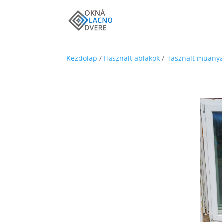
Kezdőlap
/
Használt ablakok
/
Használt műanya