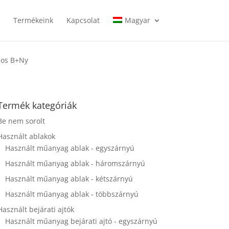
l
Termékeink
Kapcsolat
Magyar
los B+Ny
Termék kategóriák
Be nem sorolt
Használt ablakok
Használt műanyag ablak - egyszárnyú
Használt műanyag ablak - háromszárnyú
Használt műanyag ablak - kétszárnyú
Használt műanyag ablak - többszárnyú
Használt bejárati ajtók
Használt műanyag bejárati ajtó - egyszárnyú