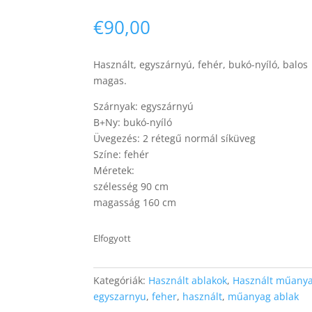
€
90,00
Használt, egyszárnyú, fehér, bukó-nyíló, balo
magas.
Szárnyak: egyszárnyú
B+Ny: bukó-nyíló
Üvegezés: 2 rétegű normál síküveg
Színe: fehér
Méretek:
szélesség 90 cm
magasság 160 cm
Elfogyott
Kategóriák:
Használt ablakok
,
Használt műanya
egyszarnyu
,
feher
,
használt
,
műanyag ablak