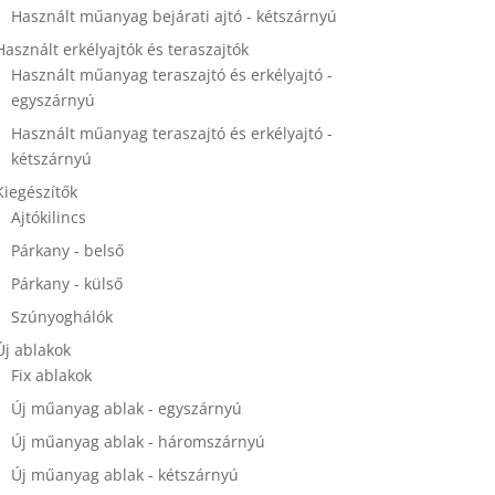
Használt műanyag bejárati ajtó - kétszárnyú
Használt erkélyajtók és teraszajtók
Használt műanyag teraszajtó és erkélyajtó -
egyszárnyú
Használt műanyag teraszajtó és erkélyajtó -
kétszárnyú
Kiegészítők
Ajtókilincs
Párkany - belső
Párkany - külső
Szúnyoghálók
Új ablakok
Fix ablakok
Új műanyag ablak - egyszárnyú
Új műanyag ablak - háromszárnyú
Új műanyag ablak - kétszárnyú