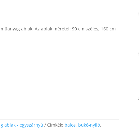
s műanyag ablak. Az ablak méretei: 90 cm széles, 160 cm
Necessary
These
cookies are
not
optional.
They are
needed for
the website
to function.
Statistics
In order for
g ablak - egyszárnyú
Címkék:
balos
,
bukó-nyíló
,
us to
improve the