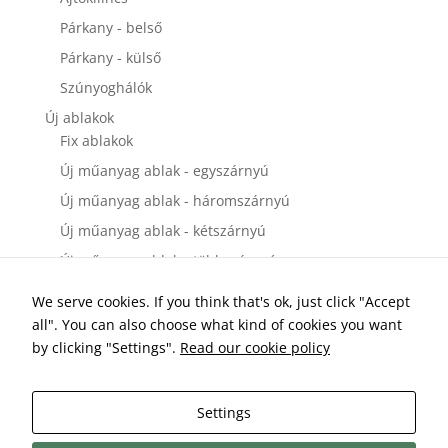
Párkany - belső
Párkany - külső
Szúnyoghálók
Új ablakok
Fix ablakok
Új műanyag ablak - egyszárnyú
Új műanyag ablak - háromszárnyú
Új műanyag ablak - kétszárnyú
Új műanyag ablak - többszárnyú
Új bejárati ajtók
We serve cookies. If you think that's ok, just click "Accept
Új műanyag bejárati ajtó - egyszárnyú
all". You can also choose what kind of cookies you want
Új műanyag bejárati ajtó - kétszárnyú
by clicking "Settings".
Read our cookie policy
Új erkélyajtók és teraszajtók
Új műanyag teraszajtó és erkélyajtó - egyszárnyú
Settings
Új műanyag teraszajtó és erkélyajtó - kétszárnyú