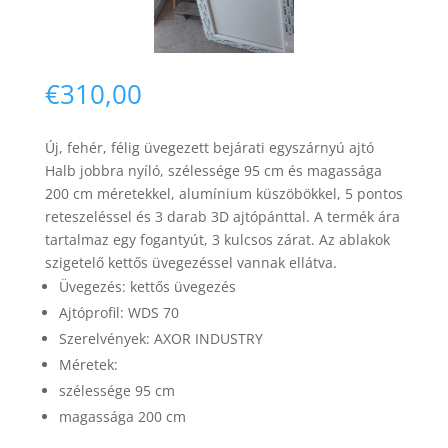
€
310,00
Új, fehér, félig üvegezett bejárati egyszárnyú ajtó
Necessary
Halb jobbra nyíló, szélessége 95 cm és magassága
These
200 cm méretekkel, alumínium küszöbökkel, 5 pontos
cookies are
reteszeléssel és 3 darab 3D ajtópánttal. A termék ára
not
optional.
tartalmaz egy fogantyút, 3 kulcsos zárat. Az ablakok
They are
szigetelő kettős üvegezéssel vannak ellátva.
needed for
Üvegezés: kettős üvegezés
the website
Ajtóprofil: WDS 70
to function.
Szerelvények: AXOR INDUSTRY
Méretek:
Statistics
szélessége 95 cm
In order for
magassága 200 cm
us to
improve the