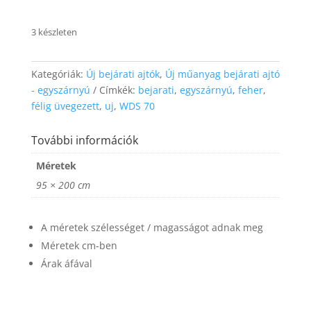
website's
functionality
3 készleten
and
structure,
based on
how the
Kategóriák:
Új bejárati ajtók
,
Új műanyag bejárati ajtó
website is
- egyszárnyú
Címkék:
bejarati
,
egyszárnyú
,
feher
,
used.
félig üvegezett
,
uj
,
WDS 70
További információk
Experience
In order for
Méretek
our website
95 × 200 cm
to perform
as well as
possible
during your
A méretek szélességet / magasságot adnak meg
visit. If you
Méretek cm-ben
refuse these
Árak áfával
cookies,
some
functionality
will