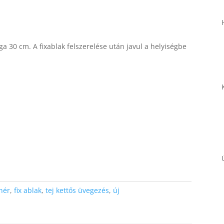
a 30 cm. A fixablak felszerelése után javul a helyiségbe
Necessary
These
cookies are
not
optional.
They are
needed for
the website
to function.
Statistics
hér
,
fix ablak
,
tej kettős üvegezés
,
új
In order for
us to
improve the