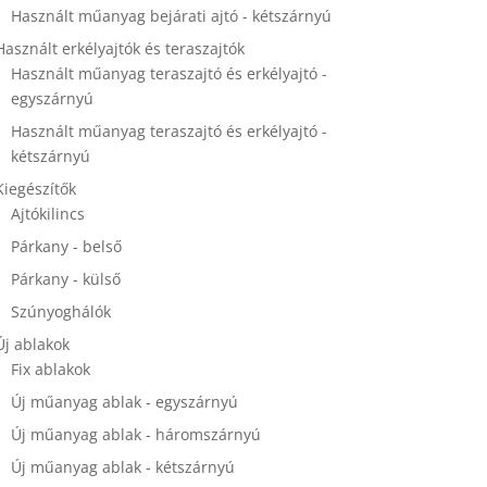
Használt műanyag bejárati ajtó - kétszárnyú
Használt erkélyajtók és teraszajtók
Használt műanyag teraszajtó és erkélyajtó -
egyszárnyú
Használt műanyag teraszajtó és erkélyajtó -
kétszárnyú
Kiegészítők
Ajtókilincs
Párkany - belső
Párkany - külső
Szúnyoghálók
Új ablakok
Fix ablakok
Új műanyag ablak - egyszárnyú
Új műanyag ablak - háromszárnyú
Új műanyag ablak - kétszárnyú