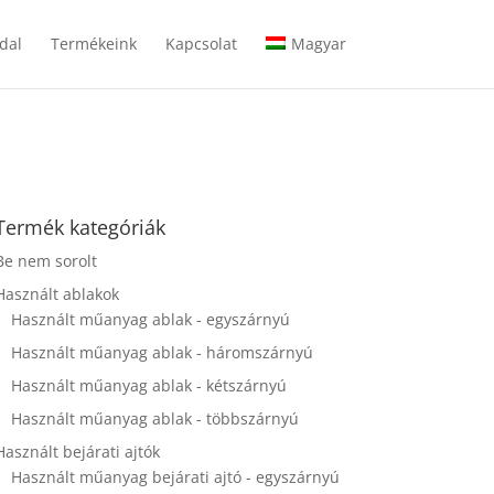
dal
Termékeink
Kapcsolat
Magyar
Termék kategóriák
Be nem sorolt
Használt ablakok
Használt műanyag ablak - egyszárnyú
Használt műanyag ablak - háromszárnyú
Használt műanyag ablak - kétszárnyú
Használt műanyag ablak - többszárnyú
Használt bejárati ajtók
Használt műanyag bejárati ajtó - egyszárnyú