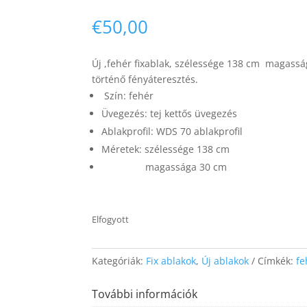
€
50,00
Új ,fehér fixablak, szélessége 138 cm magasság
történő fényáteresztés.
Szín: fehér
Üvegezés: tej kettős üvegezés
Ablakprofil: WDS 70 ablakprofil
Méretek: szélessége 138 cm
magassága 30 cm
Elfogyott
Kategóriák:
Fix ablakok
,
Új ablakok
Címkék:
fe
További információk