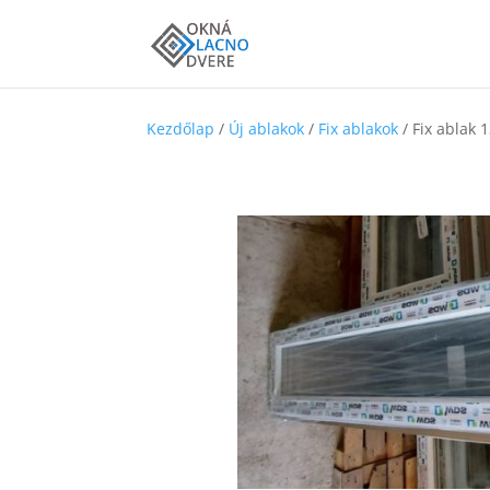
Kezdőlap
/
Új ablakok
/
Fix ablakok
/ Fix ablak 