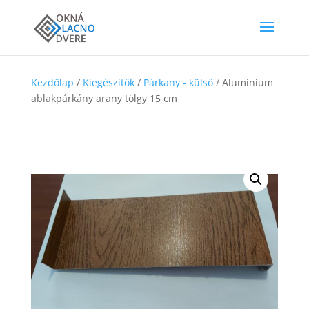
Kezdőlap
/
Kiegészítők
/
Párkany - külső
/ Alumínium
ablakpárkány arany tölgy 15 cm