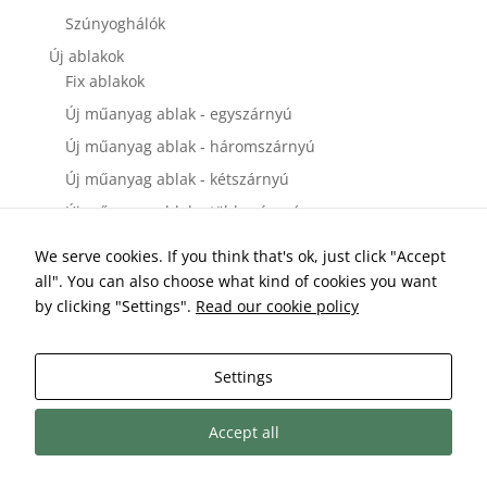
Szúnyoghálók
Új ablakok
Fix ablakok
Új műanyag ablak - egyszárnyú
Új műanyag ablak - háromszárnyú
Új műanyag ablak - kétszárnyú
Új műanyag ablak - többszárnyú
Új bejárati ajtók
We serve cookies. If you think that's ok, just click "Accept
Új műanyag bejárati ajtó - egyszárnyú
all". You can also choose what kind of cookies you want
Új műanyag bejárati ajtó - kétszárnyú
by clicking "Settings".
Read our cookie policy
Új erkélyajtók és teraszajtók
Új műanyag teraszajtó és erkélyajtó - egyszárnyú
Settings
Új műanyag teraszajtó és erkélyajtó - kétszárnyú
Accept all