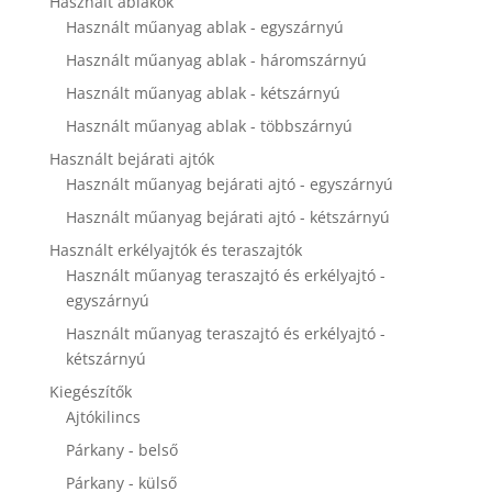
Használt ablakok
disappear
Használt műanyag ablak - egyszárnyú
from the
website.
Használt műanyag ablak - háromszárnyú
Használt műanyag ablak - kétszárnyú
Marketing
Használt műanyag ablak - többszárnyú
By sharing
Használt bejárati ajtók
your
Használt műanyag bejárati ajtó - egyszárnyú
interests and
behavior as
Használt műanyag bejárati ajtó - kétszárnyú
you visit our
Használt erkélyajtók és teraszajtók
site, you
increase the
Használt műanyag teraszajtó és erkélyajtó -
chance of
egyszárnyú
seeing
Használt műanyag teraszajtó és erkélyajtó -
personalized
content and
kétszárnyú
offers.
Kiegészítők
Ajtókilincs
Párkany - belső
Párkany - külső