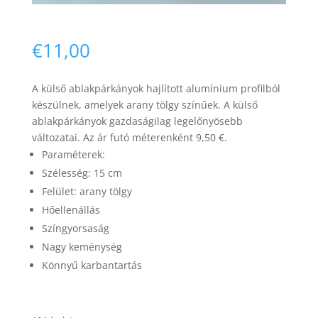
€
11,00
A külső ablakpárkányok hajlított alumínium profilból
készülnek, amelyek arany tölgy színűek.
A külső
Necessary
ablakpárkányok gazdaságilag legelőnyösebb
These
változatai.
Az ár futó méterenként 9,50 €.
cookies are
Paraméterek:
not
optional.
Szélesség: 15 cm
They are
Felület: arany tölgy
needed for
the website
Hőellenállás
to function.
Színgyorsaság
Nagy keménység
Könnyű karbantartás
Statistics
In order for
us to
improve the