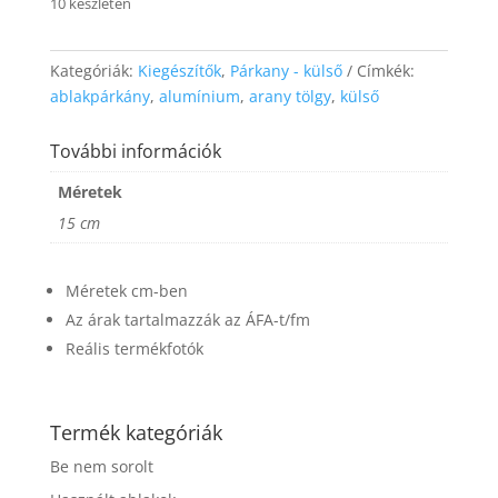
10 készleten
website's
functionality
and
Kategóriák:
Kiegészítők
,
Párkany - külső
Címkék:
structure,
based on
ablakpárkány
,
alumínium
,
arany tölgy
,
külső
how the
website is
További információk
used.
Méretek
15 cm
Experience
In order for
our website
Méretek cm-ben
to perform
as well as
Az árak tartalmazzák az ÁFA-t/fm
possible
Reális termékfotók
during your
visit. If you
refuse these
cookies,
Termék kategóriák
some
functionality
Be nem sorolt
will