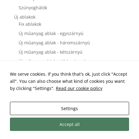
Szúnyoghálók
Új ablakok
Fix ablakok
Új műanyag ablak - egyszárnyú
Új műanyag ablak - háromszárnyú
Új műanyag ablak - kétszárnyú
Új műanyag ablak - többszárnyú
Új bejárati ajtók
We serve cookies. If you think that's ok, just click "Accept
Új műanyag bejárati ajtó - egyszárnyú
all". You can also choose what kind of cookies you want
Új műanyag bejárati ajtó - kétszárnyú
by clicking "Settings".
Read our cookie policy
Új erkélyajtók és teraszajtók
Új műanyag teraszajtó és erkélyajtó - egyszárnyú
Settings
Új műanyag teraszajtó és erkélyajtó - kétszárnyú
Accept all