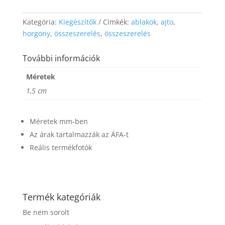
website's
functionality
Kategória:
Kiegészítők
Címkék:
ablakok
,
ajto
,
and
structure,
horgony
,
összeszerelés
,
összeszerelés
based on
how the
További információk
website is
used.
Méretek
1,5 cm
Experience
In order for
Méretek mm-ben
our website
to perform
Az árak tartalmazzák az ÁFA-t
as well as
Reális termékfotók
possible
during your
visit. If you
refuse these
cookies,
Termék kategóriák
some
functionality
Be nem sorolt
will