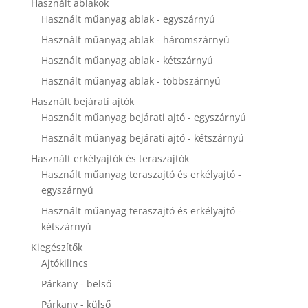
Használt ablakok
disappear
Használt műanyag ablak - egyszárnyú
from the
website.
Használt műanyag ablak - háromszárnyú
Használt műanyag ablak - kétszárnyú
Marketing
Használt műanyag ablak - többszárnyú
By sharing
Használt bejárati ajtók
your
Használt műanyag bejárati ajtó - egyszárnyú
interests and
behavior as
Használt műanyag bejárati ajtó - kétszárnyú
you visit our
site, you
Használt erkélyajtók és teraszajtók
increase the
Használt műanyag teraszajtó és erkélyajtó -
chance of
egyszárnyú
seeing
personalized
Használt műanyag teraszajtó és erkélyajtó -
content and
kétszárnyú
offers.
Kiegészítők
Ajtókilincs
Párkany - belső
Párkany - külső