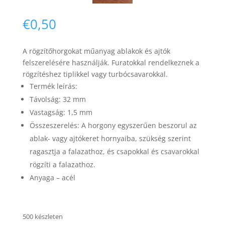
€
0,50
A rögzítőhorgokat műanyag ablakok és ajtók
felszerelésére használják.
Furatokkal rendelkeznek a
rögzítéshez
tiplikkel vagy turbócsavarokkal.
Necessary
Termék leírás:
These
Távolság: 32 mm
cookies are
not
Vastagság: 1,5 mm
optional.
Összeszerelés: A horgony egyszerűen beszorul az
They are
needed for
ablak- vagy ajtókeret hornyaiba, szükség szerint
the website
ragasztja a falazathoz, és csapokkal és csavarokkal
to function.
rögzíti a falazathoz.
Anyaga – acél
Statistics
In order for
us to
500 készleten
improve the