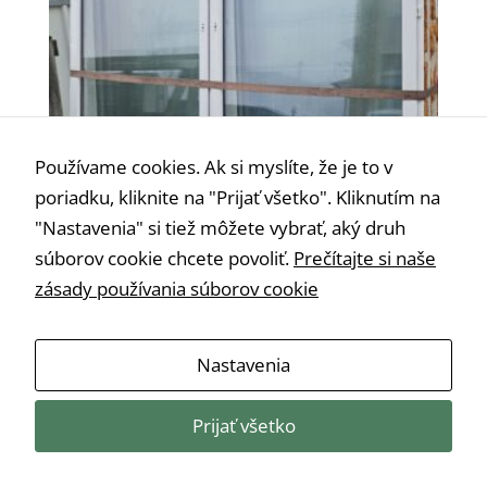
Používame cookies. Ak si myslíte, že je to v
poriadku, kliknite na "Prijať všetko". Kliknutím na
"Nastavenia" si tiež môžete vybrať, aký druh
súborov cookie chcete povoliť.
Prečítajte si naše
zásady používania súborov cookie
Použité plastové okno 266 × 233 cm – biele,
Nevyhnutné
dvojsklo
Tieto súbory
€
145,00
Nastavenia
cookie nie sú
voliteľné. Sú
potrebné pre
Prijať všetko
fungovanie
webovej