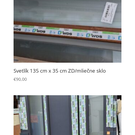
Svetlík 135 cm x 35 cm ZD/mliečne sklo
€
90,00
Nevyhnutné
Tieto súbory
cookie nie sú
voliteľné. Sú
potrebné pre
fungovanie
webovej