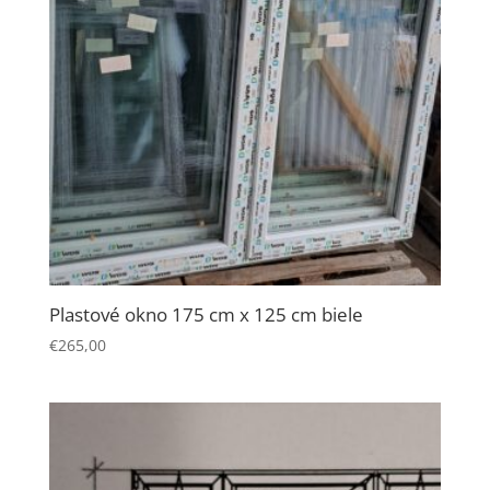
počas návštevy
našej stránky
zvyšujete šancu
na zobrazenie
kvalitnejšie
prispôsobeného
obsahu a
ponúk.
Plastové okno 175 cm x 125 cm biele
€
265,00