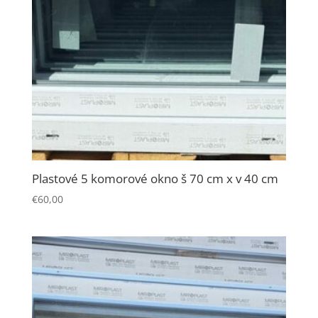
stránky.
Štatistiky
Aby sme
mohli
zlepšiť
funkčnosť
a
štruktúru
webovej
Plastové 5 komorové okno š 70 cm x v 40 cm
stránky na
€
60,00
základe
spôsobu
používania
webovej
stránky.
Používateľská