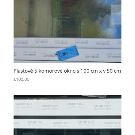
Plastové 5 komorové okno š 100 cm x v 50 cm
€
100,00
Nevyhnutné
Tieto súbory
cookie nie sú
voliteľné. Sú
potrebné pre
fungovanie
webovej