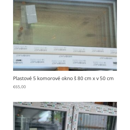
spokojnosť
Aby naša
stránka počas
vašej návštevy
fungovala čo
najlepšie. Ak
tieto súbory
cookie
odmietnete,
niektoré
funkcie z
Plastové 5 komorové okno š 80 cm x v 50 cm
webovej
stránky zmiznú.
€
65,00
Marketing
Zdieľaním
svojich záujmov
a správania