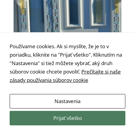
Používame cookies. Ak si myslíte, že je to v
poriadku, kliknite na "Prijať všetko". Kliknutím na
"Nastavenia" si tiež môžete vybrať, aký druh
súborov cookie chcete povoliť.
Prečítajte si naše
zásady používania súborov cookie
Vchodové dvere 20 biele š 135cm x v 205cm
Nevyhnutné
pravé
Tieto súbory
€
575,00
Nastavenia
cookie nie sú
voliteľné. Sú
potrebné pre
Prijať všetko
fungovanie
webovej