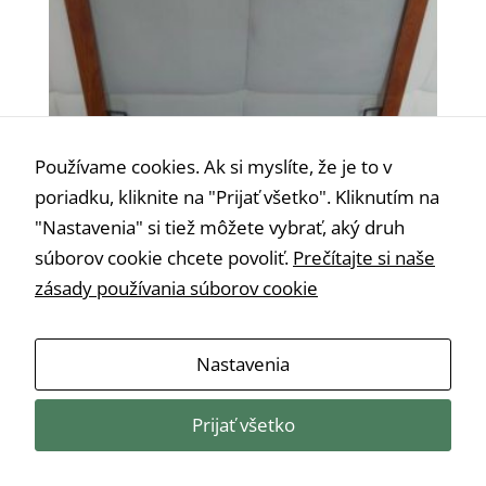
Používame cookies. Ak si myslíte, že je to v
poriadku, kliknite na "Prijať všetko". Kliknutím na
"Nastavenia" si tiež môžete vybrať, aký druh
súborov cookie chcete povoliť.
Prečítajte si naše
zásady používania súborov cookie
Sieťka proti hmyzu zlatý dub š60 cm x v120
Nevyhnutné
cm
Tieto súbory
€
16,00
Nastavenia
cookie nie sú
voliteľné. Sú
potrebné pre
Prijať všetko
fungovanie
webovej