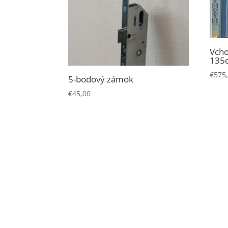
Vcho
135c
€
575
5-bodový zámok
€
45,00