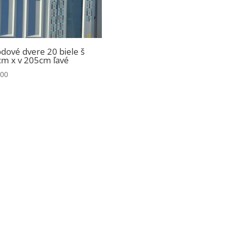
dové dvere 20 biele š
m x v 205cm ľavé
,00
Nevyhnutné
Tieto súbory
cookie nie sú
voliteľné. Sú
potrebné pre
fungovanie
webovej