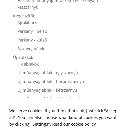
Használt műanyag teraszajtó és erkélyajtó -
kétszárnyú
Kiegészítők
Ajtókilincs
Párkany - belső
Párkany - külső
Szúnyoghálók
Új ablakok
Fix ablakok
Új műanyag ablak - egyszárnyú
Új műanyag ablak - háromszárnyú
Új műanyag ablak - kétszárnyú
Új műanyag ablak - többszárnyú
Új bejárati ajtók
We serve cookies. If you think that's ok, just click "Accept
Új műanyag bejárati ajtó - egyszárnyú
all". You can also choose what kind of cookies you want
Új műanyag bejárati ajtó - kétszárnyú
by clicking "Settings".
Read our cookie policy