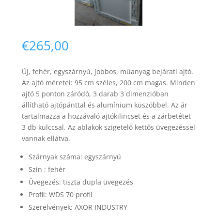
€
265,00
Új, fehér, egyszárnyú, jobbos, műanyag bejárati ajtó
.
Necessary
Az ajtó méretei: 95 cm széles, 200 cm magas. Minden
These
ajtó 5 ponton záródó, 3 darab 3 dimenzióban
cookies are
állítható ajtópánttal és alumínium küszöbbel. Az ár
not
optional.
tartalmazza a hozzávaló ajtókilincset és a zárbetétet
They are
3 db kulccsal.
Az ablakok szigetelő kettős üvegezéssel
needed for
vannak ellátva.
the website
to function.
Szárnyak száma: egy
szárnyú
Szín : fehér
Üvegezés: tiszta dupla üvegezés
Statistics
In order for
Profil: WDS 70 profil
us to
Szerelvények: AXOR INDUSTRY
improve the