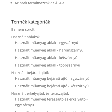
disappear
Az árak tartalmazzák az ÁFA-t.
from the
website.
Termék kategóriák
Marketing
Be nem sorolt
By sharing
Használt ablakok
your
Használt műanyag ablak - egyszárnyú
interests and
behavior as
Használt műanyag ablak - háromszárnyú
you visit our
site, you
Használt műanyag ablak - kétszárnyú
increase the
Használt műanyag ablak - többszárnyú
chance of
seeing
Használt bejárati ajtók
personalized
Használt műanyag bejárati ajtó - egyszárnyú
content and
offers.
Használt műanyag bejárati ajtó - kétszárnyú
Használt erkélyajtók és teraszajtók
Használt műanyag teraszajtó és erkélyajtó -
egyszárnyú