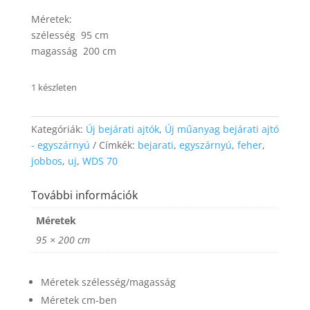
website's
Méretek:
functionality
and
szélesség 95 cm
structure,
magasság 200 cm
based on
how the
website is
1 készleten
used.
Kategóriák:
Új bejárati ajtók
,
Új műanyag bejárati ajtó
Experience
- egyszárnyú
Címkék:
bejarati
,
egyszárnyú
,
feher
,
In order for
jobbos
,
uj
,
WDS 70
our website
to perform
További információk
as well as
possible
Méretek
during your
visit. If you
95 × 200 cm
refuse these
cookies,
some
Méretek szélesség/magasság
functionality
Méretek cm-ben
will