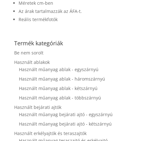
disappear
Méretek cm-ben
from the
Az árak tartalmazzák az ÁFA-t.
website.
Reális termékfotók
Marketing
By sharing
Termék kategóriák
your
Be nem sorolt
interests and
behavior as
Használt ablakok
you visit our
Használt műanyag ablak - egyszárnyú
site, you
increase the
Használt műanyag ablak - háromszárnyú
chance of
Használt műanyag ablak - kétszárnyú
seeing
personalized
Használt műanyag ablak - többszárnyú
content and
Használt bejárati ajtók
offers.
Használt műanyag bejárati ajtó - egyszárnyú
Használt műanyag bejárati ajtó - kétszárnyú
Használt erkélyajtók és teraszajtók
Használt műanyag teraszajtó és erkélyajtó -