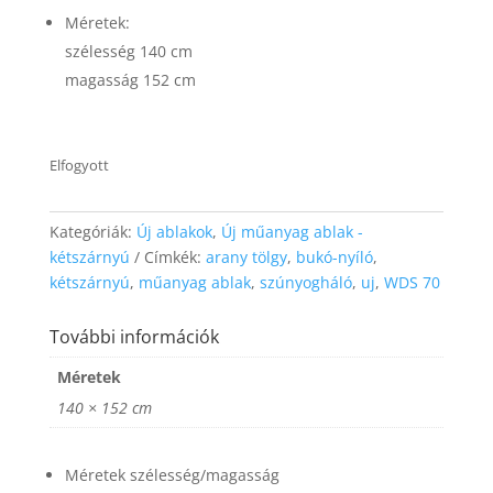
website's
Méretek:
functionality
szélesség 140 cm
and
structure,
magasság 152 cm
based on
how the
website is
used.
Elfogyott
Experience
Kategóriák:
Új ablakok
,
Új műanyag ablak -
In order for
kétszárnyú
Címkék:
arany tölgy
,
bukó-nyíló
,
our website
kétszárnyú
,
műanyag ablak
,
szúnyogháló
,
uj
,
WDS 70
to perform
as well as
További információk
possible
during your
Méretek
visit. If you
refuse these
140 × 152 cm
cookies,
some
functionality
Méretek szélesség/magasság
will