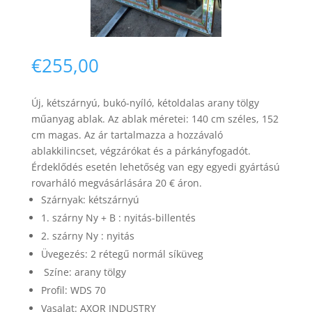
€
255,00
Új, kétszárnyú
,
bukó-nyíló,
kétoldalas arany tölgy
Necessary
műanyag ablak. Az ablak méretei: 140 cm széles, 152
These
cm magas. Az ár tartalmazza a hozzávaló
cookies are
ablakkilincset, végzárókat és a párkányfogadót.
not
optional.
Érdeklődés esetén lehetőség van egy egyedi gyártású
They are
rovarháló megvásárlására 20 € áron.
needed for
Szárnyak: kétszárnyú
the website
1. szárny Ny + B : nyitás-billentés
to function.
2. szárny Ny : nyitás
Üvegezés: 2 rétegű normál síküveg
Statistics
Színe: arany tölgy
In order for
Profil: WDS 70
us to
improve the
Vasalat: AXOR INDUSTRY