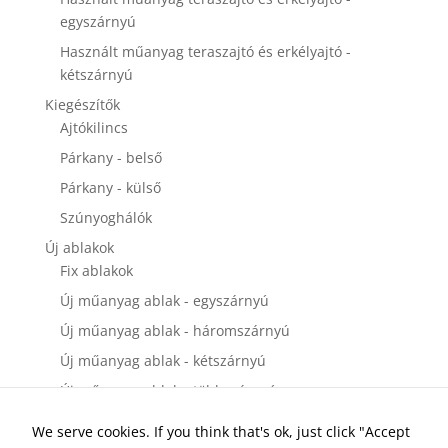
egyszárnyú
Használt műanyag teraszajtó és erkélyajtó -
kétszárnyú
Kiegészítők
Ajtókilincs
Párkany - belső
Párkany - külső
Szúnyoghálók
Új ablakok
Fix ablakok
Új műanyag ablak - egyszárnyú
Új műanyag ablak - háromszárnyú
Új műanyag ablak - kétszárnyú
Új műanyag ablak - többszárnyú
Új bejárati ajtók
We serve cookies. If you think that's ok, just click "Accept
Új műanyag bejárati ajtó - egyszárnyú