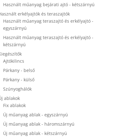
Használt műanyag bejárati ajtó - kétszárnyú
Használt erkélyajtók és teraszajtók
Használt műanyag teraszajtó és erkélyajtó -
egyszárnyú
Használt műanyag teraszajtó és erkélyajtó -
kétszárnyú
Kiegészítők
Ajtókilincs
Párkany - belső
Párkany - külső
Szúnyoghálók
Új ablakok
Fix ablakok
Új műanyag ablak - egyszárnyú
Új műanyag ablak - háromszárnyú
Új műanyag ablak - kétszárnyú