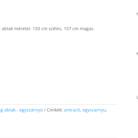
Az ablak méretei: 150 cm széles, 157 cm magas.
Necessary
These
cookies are
not
optional.
They are
needed for
the website
to function.
g ablak - egyszárnyú
Címkék:
antracit
,
egyszarnyu
,
Statistics
In order for
us to
improve the