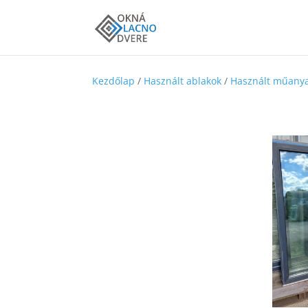
Kezdőlap
/
Használt ablakok
/
Használt műanya